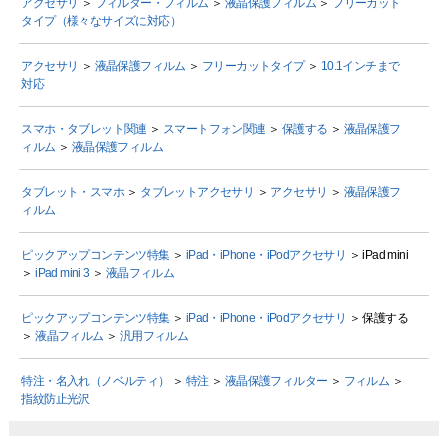
アクセサリ
＞
フィルター・フィルム
＞
液晶保護フィルム
＞
フリーカット
タイプ（様々なサイズに対応）
アクセサリ
＞
液晶保護フィルム
＞
フリーカットタイプ
＞
10.1インチまで
対応
スマホ・タブレット関連
＞
スマートフォン関連
＞
保護する
＞
液晶保護フ
ィルム
＞
液晶保護フィルム
タブレット・スマホ
＞
タブレットアクセサリ
＞
アクセサリ
＞
液晶保護フ
ィルム
ピックアップコンテンツ特集
＞
iPad・iPhone・iPodアクセサリ
＞ iPad mini
＞
iPad mini 3
＞
液晶フィルム
ピックアップコンテンツ特集
＞
iPad・iPhone・iPodアクセサリ
＞ 保護する
＞
液晶フィルム
＞
汎用フィルム
特注・名入れ（ノベルティ）
＞
特注
＞
液晶保護フィルター
＞
フィルム
＞
指紋防止光沢