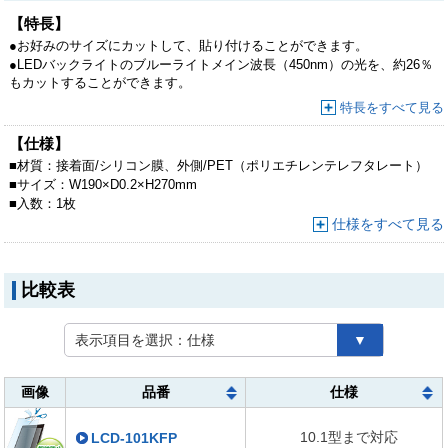
【特長】
●お好みのサイズにカットして、貼り付けることができます。
●LEDバックライトのブルーライトメイン波長（450nm）の光を、約26％
もカットすることができます。
●目の水晶体で吸収されにくく、網膜を傷つける恐れがあるブルーライト
特長をすべて見る
を集中カットします。眼精疲労対策にオススメです。
【仕様】
■
材質：
接着面/シリコン膜、外側/PET（ポリエチレンテレフタレート）
■
サイズ：
W190×D0.2×H270mm
■
入数：
1枚
仕様をすべて見る
比較表
表示項目を選択：
仕様
▼
画像
品番
仕様
10.1型まで対応
LCD-101KFP