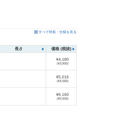
すべて特長・仕様を見る
長さ
価格 (税抜)
¥4,180
m
(¥3,800)
¥5,016
m
(¥4,560)
¥6,160
m
(¥5,600)