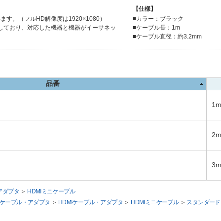
【仕様】
ます。（フルHD解像度は1920×1080）
■
カラー：
ブラック
応しており、対応した機器と機器がイーサネッ
■
ケーブル長：
1m
■
ケーブル直径：
約3.2mm
応しているので、テレビ側から音声信号をAV
品番
1
2
3
アダプタ
＞
HDMIミニケーブル
ケーブル・アダプタ
＞
HDMIケーブル・アダプタ
＞
HDMIミニケーブル
＞
スタンダード