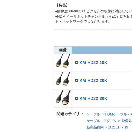
【特長】
●解像度3840×2160ピクセルの映像に対応してい
●HDMIイーサネットチャンネル（HEC）に対
ト・ネットワークでつながります。
●オーディオリターンチャンネル（ARC）に対
アンプなどに伝送可能です。
画像
KM-HD22-10K
KM-HD22-20K
KM-HD22-30K
関連カテゴリ
：
ケーブル
＞
HDMIケーブル・
ケーブル・アダプタ
＞
映像系
新商品案内
＞
202111
＞
19