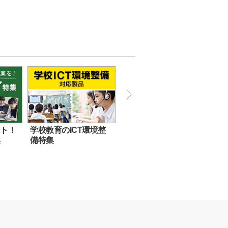
ート！
学校教育のICT環境整
集
備特集