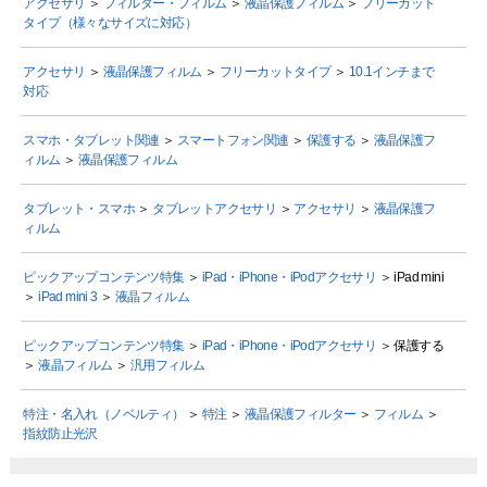
アクセサリ
＞
フィルター・フィルム
＞
液晶保護フィルム
＞
フリーカット
タイプ（様々なサイズに対応）
アクセサリ
＞
液晶保護フィルム
＞
フリーカットタイプ
＞
10.1インチまで
対応
スマホ・タブレット関連
＞
スマートフォン関連
＞
保護する
＞
液晶保護フ
ィルム
＞
液晶保護フィルム
タブレット・スマホ
＞
タブレットアクセサリ
＞
アクセサリ
＞
液晶保護フ
ィルム
ピックアップコンテンツ特集
＞
iPad・iPhone・iPodアクセサリ
＞ iPad mini
＞
iPad mini 3
＞
液晶フィルム
ピックアップコンテンツ特集
＞
iPad・iPhone・iPodアクセサリ
＞ 保護する
＞
液晶フィルム
＞
汎用フィルム
特注・名入れ（ノベルティ）
＞
特注
＞
液晶保護フィルター
＞
フィルム
＞
指紋防止光沢