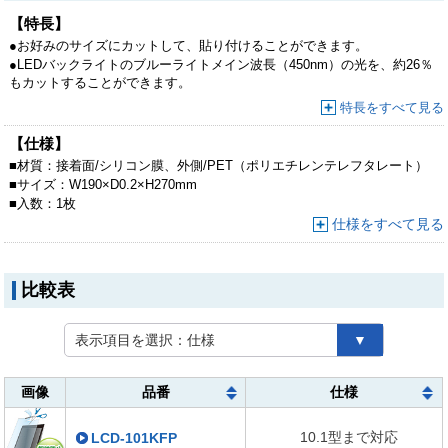
【特長】
●お好みのサイズにカットして、貼り付けることができます。
●LEDバックライトのブルーライトメイン波長（450nm）の光を、約26％
もカットすることができます。
●目の水晶体で吸収されにくく、網膜を傷つける恐れがあるブルーライト
特長をすべて見る
を集中カットします。眼精疲労対策にオススメです。
【仕様】
■
材質：
接着面/シリコン膜、外側/PET（ポリエチレンテレフタレート）
■
サイズ：
W190×D0.2×H270mm
■
入数：
1枚
仕様をすべて見る
比較表
表示項目を選択：
仕様
▼
画像
品番
仕様
10.1型まで対応
LCD-101KFP