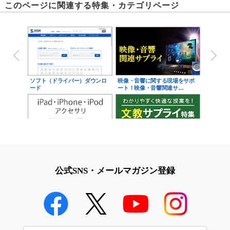
このページに関連する特集・カテゴリページ
ソフト（ドライバー）ダウンロ
映像・音響に関する現場をサポ
ード
ート！映像・音響関連サ…
iPad・iPhone・iPodアクセサ
学校教育をサポート！文教サプ
リ
ライ特集
公式SNS・メールマガジン登録
学校教育のICT環境整備特集