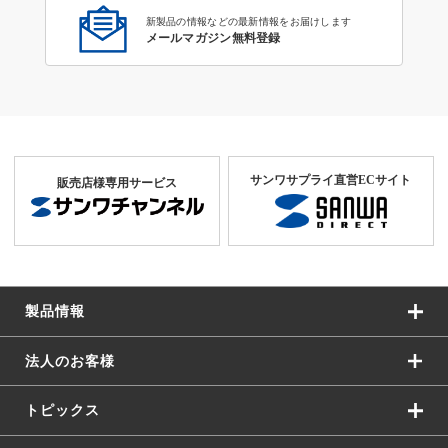
新製品の情報などの最新情報をお届けします
メールマガジン無料登録
サンワサプライ直営ECサイト
販売店様専用サービス
製品情報
法人のお客様
トピックス