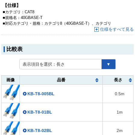
●ギガビット以上で通信を行う際、複数本束ねるとお互いに干渉し、著し
【仕様】
く性能が低下して通信エラーが発生します。これを「エイリアンクロスト
■
カテゴリ：
CAT8
ーク（ANEXT）」と言います。CAT8 LANケーブルは各4対のペアと外周
■
規格名：
40GBASE-T
をそれぞれシールドする「二重シールド」構造のため、EMI/RFIノイズ対
■
対応カテゴリ・規格：
カテゴリ8（40GBASE-T）、カテゴリ
策も万全で、複数本束ねた状態での使用が可能になります。
7A（10GBASE-T）、カテゴリ7（10GBASE-T）、カテゴリ
仕様をすべて見る
6A（10GBASE-T）、カテゴリ6（1000BASE-TX）、カテゴリ
5e（1000BASE-T）、カテゴリ5（100BASE-TX）、カテゴリ
3（10BASE-T）適合
比較表
表示項目を選択：
長さ
▼
画像
品番
長さ
KB-T8-005BL
0.5m
KB-T8-01BL
1m
KB-T8-02BL
2m