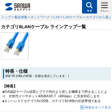
トップ
>
製品情報
>
ネットワーク
>
LAN
>
LANケーブル
>
カテゴリから選ぶ
カテゴリ8LANケーブル ラインアップ一覧
特長・仕様
(KB-T8-10BLの特長・仕様を表示しています。)
【特長】
●EIA認証ケーブル品質とプラグ内のより戻しを極限まで抑えることによ
り、次世代イーサネット40GBASE-T（40Gbps）に完全対応します。
●エンハンスドカテゴリ5の20倍、カテゴリ6の8倍の伝送帯域である
2000MHzをクリアします。帯域が広いほど高速伝送が可能になり、デー
特長をすべて見る
タエラー防止効果があります。