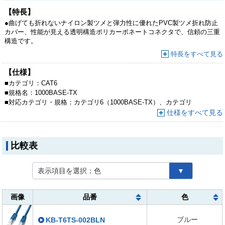
【特長】
●曲げても折れないナイロン製ツメと弾力性に優れたPVC製ツメ折れ防止
カバー、性能が見える透明構造ポリカーボネートコネクタで、信頼の三重
構造です。
●伝送速度1000Mbps（1Gbps）のギガビットイーサネットに完全対応し
特長をすべて見る
たカテゴリ6適合のLANケーブルです。
●エンハンスドカテゴリ5の2.5倍の伝送帯域250MHzを実現します。
【仕様】
■
カテゴリ：
CAT6
■
規格名：
1000BASE-TX
■
対応カテゴリ・規格：
カテゴリ6（1000BASE-TX）、カテゴリ
5e（1000BASE-T）、カテゴリ5（100BASE-TX）、カテゴリ
仕様をすべて見る
3（10BASE-T）適合
比較表
表示項目を選択：
色
▼
画像
品番
色
ブルー
KB-T6TS-002BLN