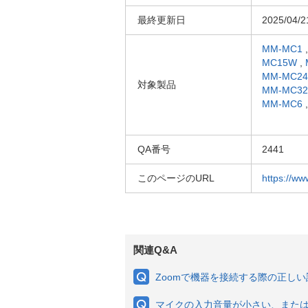
最終更新日
2025/04/2
MM-MC1
MC15W
,
MM-MC2
対象製品
MM-MC3
MM-MC6
QA番号
2441
このページのURL
https://ww
関連Q&A
Zoomで機器を接続する際の正し
マイクの入力音量が小さい、また