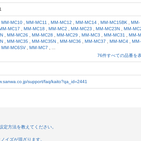
1
,
MM-MC10
,
MM-MC11
,
MM-MC12
,
MM-MC14
,
MM-MC15BK
,
MM-
MM-MC17
,
MM-MC18
,
MM-MC2
,
MM-MC23
,
MM-MC23N
,
MM-MC
4N
,
MM-MC26
,
MM-MC28
,
MM-MC29
,
MM-MC3
,
MM-MC31
,
MM-M
2N
,
MM-MC35
,
MM-MC35N
,
MM-MC36
,
MM-MC37
,
MM-MC4
,
MM
,
MM-MC6SV
,
MM-MC7
,
...
76件すべての品番を
w.sanwa.co.jp/support/faq/kaito?qa_id=2441
い設定方法を教えてください。
はノイズが混ざります。