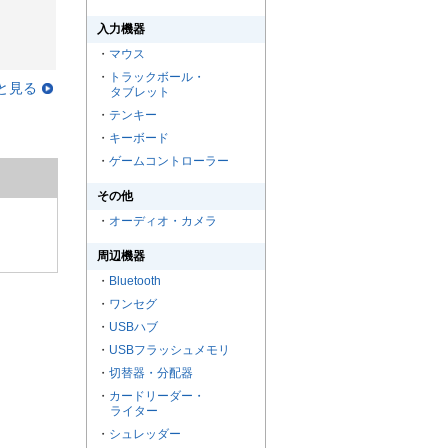
入力機器
・
マウス
・
トラックボール・
と見る
タブレット
・
テンキー
・
キーボード
・
ゲームコントローラー
その他
・
オーディオ・カメラ
周辺機器
・
Bluetooth
・
ワンセグ
・
USBハブ
・
USBフラッシュメモリ
・
切替器・分配器
・
カードリーダー・
ライター
・
シュレッダー