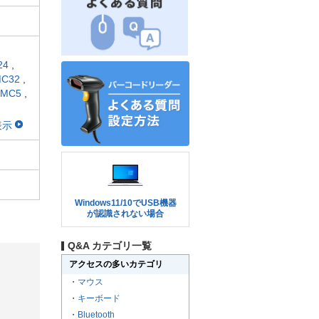
24
,
C32
,
-MC5
,
表示
Windows11/10でUSB機器
が認識されない場合
Q&A カテゴリ一覧
アクセスの多いカテゴリ
・
マウス
・
キーボード
・
Bluetooth