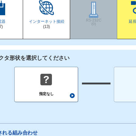
RS-232C
電器
インターネット接続
延
(0)
7)
(13)
クタ形状を選択してください
指定なし
される組み合わせ