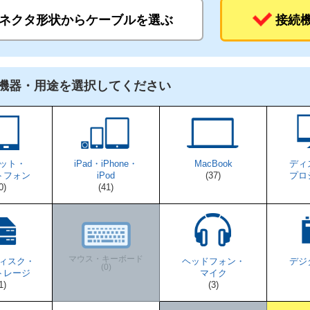
ネクタ形状から
ケーブルを選ぶ
接続
機器・用途を選択してください
ット・
iPad・iPhone・
MacBook
ディ
トフォン
iPod
(37)
プロ
0)
(41)
マウス・キーボード
ィスク・
ヘッドフォン・
デジ
(0)
トレージ
マイク
1)
(3)