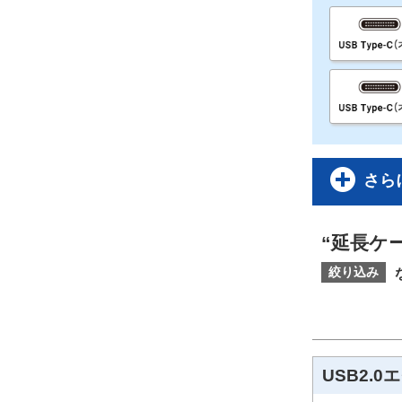
さら
“延長ケ
絞り込み
USB2.