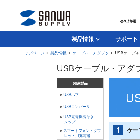
会社情報
製品情報
サポート
トップページ
>
製品情報
>
ケーブル・アダプタ
> USBケーブ
USBケーブル・ア
関連製品
USBハブ
USBコンバータ
USB充電機能付き
タップ
ケー
スマートフォン・タブ
レット用充電器