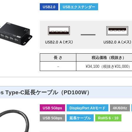
USB2.0
USBエクステンダー
長 さ
税込価格（税抜き）
－
¥34,100（税抜き¥31,000）
ps Type-C延長ケーブル（PD100W）
USB 5Gbps
DisplayPort Altモード
4K/60Hz
USB 5Gbps
延長ケーブル
RoHS 6・10