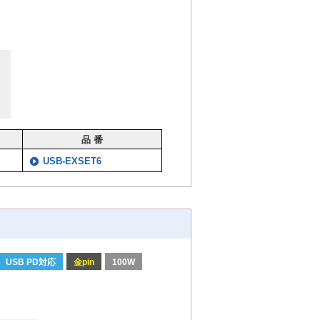
品 番
USB-EXSET6
USB PD対応
金pin
100W