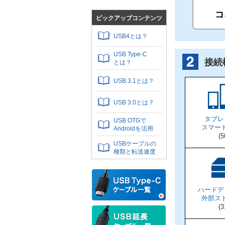
コ
ピックアップコンテンツ
USB4とは？
USB Type-C
接続
とは？
USB 3.1とは？
USB 3.0とは？
タブレ
USB OTGで
スマー
Androidを活用
(5
USBケーブルの
種類と転送速度
ハードデ
外部ス
(3