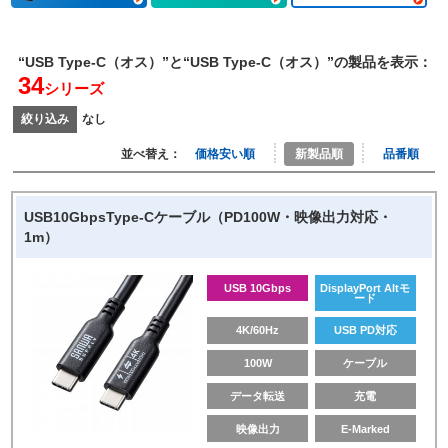
“USB Type-C（オス）”と“USB Type-C（オス）”の製品を表示：
34
シリーズ
絞り込み
なし
並べ替え：
価格安い順
新製品順
品番順
USB10GbpsType-Cケーブル（PD100W・映像出力対応・
1m）
USB 10Gbps
DisplayPort Altモ
ード
4K/60Hz
USB PD対応
100W
ケーブル
データ転送
充電
映像出力
E-Marked