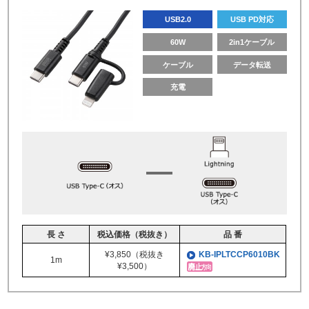
USB2.0
USB PD対応
60W
2in1ケーブル
ケーブル
データ転送
充電
長 さ
税込価格（税抜き）
品 番
¥3,850（税抜き
KB-IPLTCCP6010BK
1m
¥3,500）