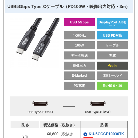
USB5Gbps Type-Cケーブル（PD100W・映像出力対応・3m）
USB 5Gbps
DisplayPort Altモ
ード
4K/60Hz
USB PD対応
100W
ケーブル
データ転送
充電
映像出力
金pin
E-Marked
3重シールド
PD充電
RoHS 6・10
長 さ
税込価格（税抜き）
品 番
¥6,600（税抜き
KU-5GCCP10030TK
3m