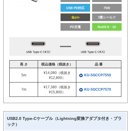
USB PD対応
75W
金pin
3重シールド
PD充電
RoHS 6・10
長 さ
税込価格（税抜き）
品 番
¥14,080（税抜き
5m
KU-5GCCP7550
¥12,800）
¥17,380（税抜き
7m
KU-5GCCP7570
¥15,800）
USB2.0 Type-Cケーブル（Lightning変換アダプタ付き・ブラ
ック）