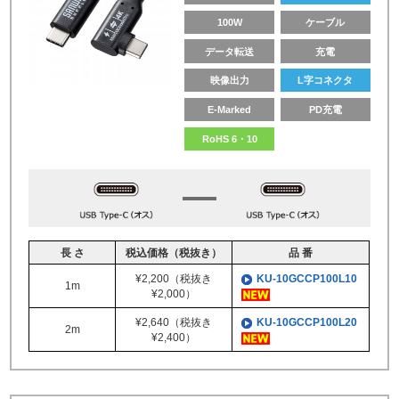
100W
ケーブル
データ転送
充電
映像出力
L字コネクタ
E-Marked
PD充電
RoHS 6・10
長 さ
税込価格（税抜き）
品 番
¥2,200（税抜き
KU-10GCCP100L10
1m
¥2,000）
¥2,640（税抜き
KU-10GCCP100L20
2m
¥2,400）