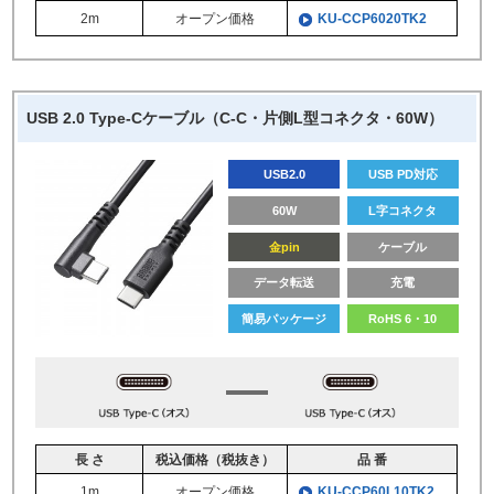
2m
オープン価格
KU-CCP6020TK2
USB 2.0 Type-Cケーブル（C-C・片側L型コネクタ・60W）
USB2.0
USB PD対応
60W
L字コネクタ
金pin
ケーブル
データ転送
充電
簡易パッケージ
RoHS 6・10
長 さ
税込価格（税抜き）
品 番
1m
オープン価格
KU-CCP60L10TK2