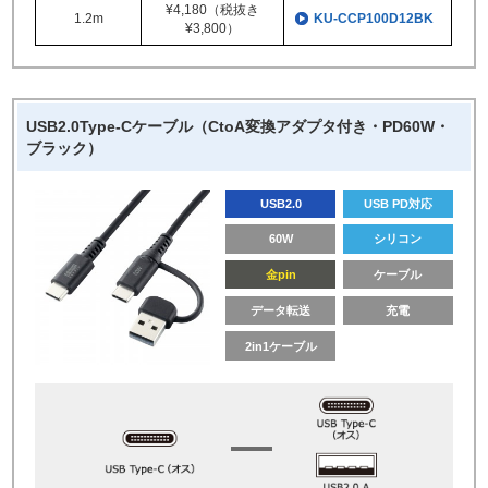
¥4,180（税抜き
1.2m
KU-CCP100D12BK
¥3,800）
USB2.0Type-Cケーブル（CtoA変換アダプタ付き・PD60W・
ブラック）
USB2.0
USB PD対応
60W
シリコン
金pin
ケーブル
データ転送
充電
2in1ケーブル