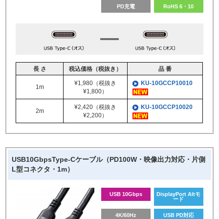
PD充電
RoHS 6・10
長 さ
税込価格（税抜き）
品 番
¥1,980（税抜き
KU-10GCCP10010
1m
¥1,800）
¥2,420（税抜き
KU-10GCCP10020
2m
¥2,200）
USB10GbpsType-Cケーブル（PD100W・映像出力対応・片側
L型コネクタ・1m）
USB 10Gbps
DisplayPort Altモ
ード
4K/60Hz
USB PD対応