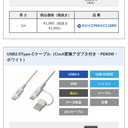
長 さ
税込価格（税抜き）
品 番
¥1,980（税抜き
1m
KU-CCP60ACC10BK
¥1,800）
USB2.0Type-Cケーブル（CtoA変換アダプタ付き・PD60W・
ホワイト）
USB2.0
USB PD対応
60W
シリコン
金pin
ケーブル
データ転送
充電
2in1ケーブル