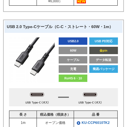
¥6,000）
USB 2.0 Type-Cケーブル（C-C・ストレート・60W・1m）
USB2.0
USB PD対応
60W
金pin
ケーブル
データ転送
充電
簡易パッケージ
RoHS 6・10
長 さ
税込価格（税抜き）
品 番
1m
オープン価格
KU-CCP6010TK2