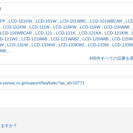
6
KFP
,
LCD-101KW
,
LCD-101W
,
LCD-101WBC
,
LCD-101WBCAR
,
LCD
,
LCD-111KW
,
LCD-111W
,
LCD-116KW
,
LCD-116W
,
LCD-116WAB
,
LCD-116WBCAR
,
LCD-121
,
LCD-121K
,
LCD-121KA
,
LCD-121KW
,
D-121W2
,
LCD-121WAB
,
LCD-121WAB2
,
LCD-125WAB
,
LCD-125
KW
,
LCD-131W
,
LCD-133KW
,
LCD-133KW2
,
LCD-133W
,
LCD-133W
WAB
,
...
495件すべての品番を
w.sanwa.co.jp/support/faq/kaito?qa_id=10771
きますか？