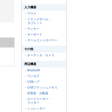
入力機器
・
マウス
・
トラックボール・
タブレット
・
テンキー
・
キーボード
・
ゲームコントローラー
その他
・
オーディオ・カメラ
周辺機器
・
Bluetooth
・
ワンセグ
・
USBハブ
・
USBフラッシュメモリ
・
切替器・分配器
・
カードリーダー・
ライター
・
シュレッダー