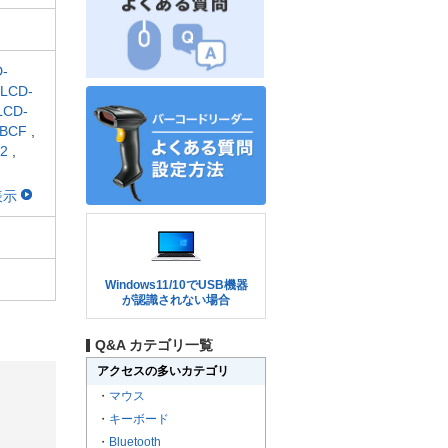
-
LCD-
LCD-
WBCF
,
2
,
表示
Windows11/10でUSB機器
が認識されない場合
Q&A カテゴリ一覧
アクセスの多いカテゴリ
・
マウス
・
キーボード
・
Bluetooth