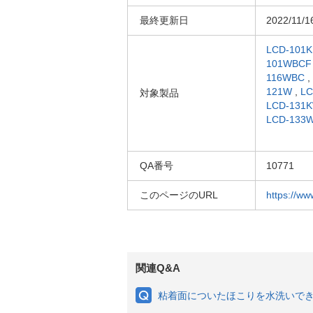
最終更新日
2022/11/1
LCD-101
101WBCF
116WBC
,
121W
,
LC
対象製品
LCD-131
LCD-133
QA番号
10771
このページのURL
https://ww
関連Q&A
粘着面についたほこりを水洗いで