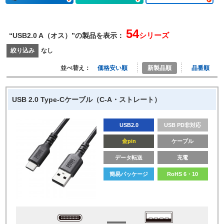
54
シリーズ
“USB2.0 A（オス）”の製品を表示：
絞り込み
なし
並べ替え：
価格安い順
新製品順
品番順
USB 2.0 Type-Cケーブル（C-A・ストレート）
USB2.0
USB PD非対応
金pin
ケーブル
データ転送
充電
簡易パッケージ
RoHS 6・10