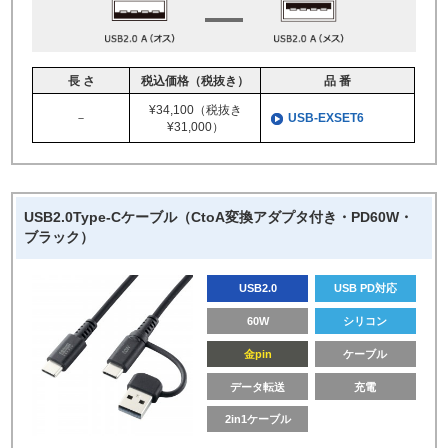
長 さ
税込価格（税抜き）
品 番
¥34,100（税抜き
－
USB-EXSET6
¥31,000）
USB2.0Type-Cケーブル（CtoA変換アダプタ付き・PD60W・
ブラック）
USB2.0
USB PD対応
60W
シリコン
金pin
ケーブル
データ転送
充電
2in1ケーブル