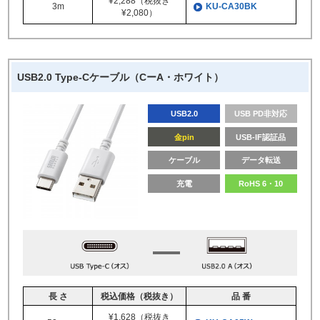
¥2,288（税抜き
3m
KU-CA30BK
¥2,080）
USB2.0 Type-Cケーブル（CーA・ホワイト）
USB2.0
USB PD非対応
金pin
USB-IF認証品
ケーブル
データ転送
充電
RoHS 6・10
長 さ
税込価格（税抜き）
品 番
¥1,628（税抜き