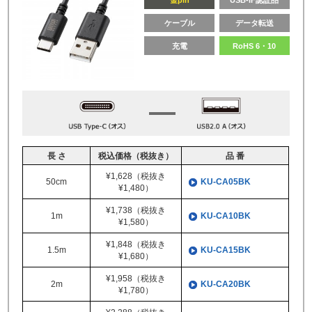
金pin
USB-IF認証品
ケーブル
データ転送
充電
RoHS 6・10
長 さ
税込価格（税抜き）
品 番
¥1,628（税抜き
50cm
KU-CA05BK
¥1,480）
¥1,738（税抜き
1m
KU-CA10BK
¥1,580）
¥1,848（税抜き
1.5m
KU-CA15BK
¥1,680）
¥1,958（税抜き
2m
KU-CA20BK
¥1,780）