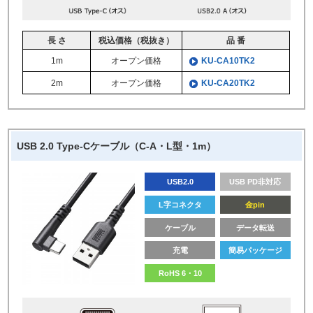
長 さ
税込価格（税抜き）
品 番
1m
オープン価格
KU-CA10TK2
2m
オープン価格
KU-CA20TK2
USB 2.0 Type-Cケーブル（C-A・L型・1m）
USB2.0
USB PD非対応
L字コネクタ
金pin
ケーブル
データ転送
充電
簡易パッケージ
RoHS 6・10