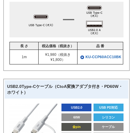
長 さ
税込価格（税抜き）
品 番
¥1,980（税抜き
1m
KU-CCP60ACC10BK
¥1,800）
USB2.0Type-Cケーブル（CtoA変換アダプタ付き・PD60W・
ホワイト）
USB2.0
USB PD対応
60W
シリコン
金pin
ケーブル