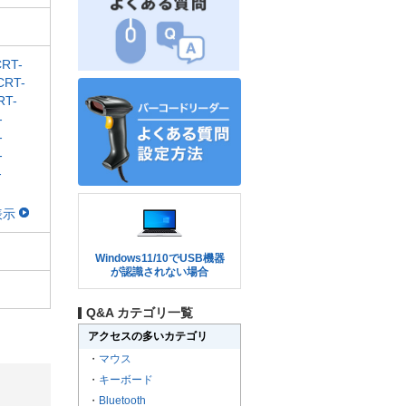
CRT-
CRT-
RT-
-
-
-
-
表示
Windows11/10でUSB機器
が認識されない場合
Q&A カテゴリ一覧
アクセスの多いカテゴリ
・
マウス
・
キーボード
・
Bluetooth