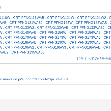
2
G116W
,
CRT-PFNG116WAB
,
CRT-PFNG121W
,
CRT-PFNG121W2
,
WAB
,
CRT-PFNG121WAB2
,
CRT-PFNG125W
,
CRT-PFNG125WAB
,
W
,
CRT-PFNG133W2
,
CRT-PFNG133WAB
,
CRT-PFNG133WAB2
,
C
W
,
CRT-PFNG140WAB
,
CRT-PFNG156W
,
CRT-PFNG156WAB
,
CRT
W
,
CRT-PFNG170WAB
,
CRT-PFNG173W
,
CRT-PFNG173WAB
,
CRT
W
,
CRT-PFNG185WAB
,
CRT-PFNG190W
,
CRT-PFNG190WAB
,
CRT
W
,
CRT-PFNG195W2
,
CRT-PFNG195W3
,
CRT-PFNG195WAB
,
CRT
WAB2
,
CRT-PFNG195WAB3
,
...
64件すべての品番を
w.sanwa.co.jp/support/faq/kaito?qa_id=13810