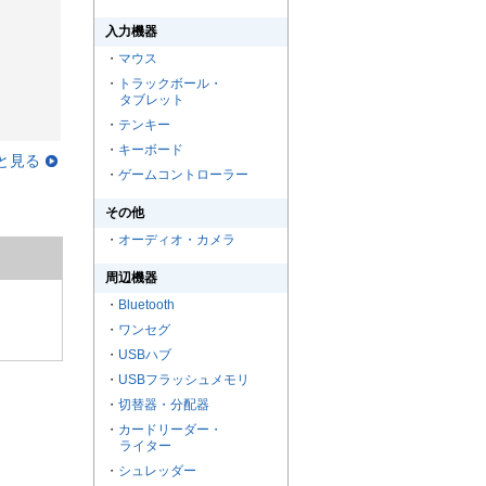
入力機器
・
マウス
・
トラックボール・
タブレット
・
テンキー
・
キーボード
と見る
・
ゲームコントローラー
その他
・
オーディオ・カメラ
周辺機器
・
Bluetooth
・
ワンセグ
・
USBハブ
・
USBフラッシュメモリ
・
切替器・分配器
・
カードリーダー・
ライター
・
シュレッダー