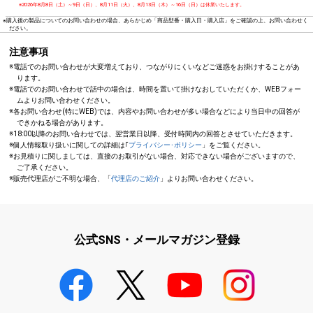
※2026年8月8日（土）～9日（日）、8月11日（火）、8月13日（木）～16日（日）は休業いたします。
※購入後の製品についてのお問い合わせの場合、あらかじめ「商品型番・購入日・購入店」をご確認の上、お問い合わせく
ださい。
注意事項
※電話でのお問い合わせが大変増えており、つながりにくいなどご迷惑をお掛けすることがあ
ります。
※電話でのお問い合わせで話中の場合は、時間を置いて掛けなおしていただくか、WEBフォー
ムよりお問い合わせください。
※各お問い合わせ(特にWEB)では、内容やお問い合わせが多い場合などにより当日中の回答が
できかねる場合があります。
※18:00以降のお問い合わせでは、翌営業日以降、受付時間内の回答とさせていただきます。
※個人情報取り扱いに関しての詳細は｢
プライバシー･ポリシー
」をご覧ください。
※お見積りに関しましては、直接のお取引がない場合、対応できない場合がございますので、
ご了承ください。
※販売代理店がご不明な場合、「
代理店のご紹介
」よりお問い合わせください。
公式SNS・メールマガジン登録