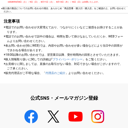
※2026年8月8日（土）～9日（日）、8月11日（火）、8月13日（木）～16日（日）は休業いたします。
※購入後の製品についてのお問い合わせの場合、あらかじめ「商品型番・購入日・購入店」をご確認の上、お問い合わせく
ださい。
注意事項
※電話でのお問い合わせが大変増えており、つながりにくいなどご迷惑をお掛けすることがあ
ります。
※電話でのお問い合わせで話中の場合は、時間を置いて掛けなおしていただくか、WEBフォー
ムよりお問い合わせください。
※各お問い合わせ(特にWEB)では、内容やお問い合わせが多い場合などにより当日中の回答が
できかねる場合があります。
※18:00以降のお問い合わせでは、翌営業日以降、受付時間内の回答とさせていただきます。
※個人情報取り扱いに関しての詳細は｢
プライバシー･ポリシー
」をご覧ください。
※お見積りに関しましては、直接のお取引がない場合、対応できない場合がございますので、
ご了承ください。
※販売代理店がご不明な場合、「
代理店のご紹介
」よりお問い合わせください。
公式SNS・メールマガジン登録