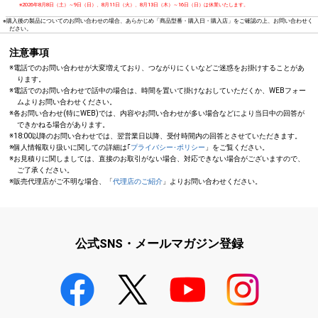
※2026年8月8日（土）～9日（日）、8月11日（火）、8月13日（木）～16日（日）は休業いたします。
※購入後の製品についてのお問い合わせの場合、あらかじめ「商品型番・購入日・購入店」をご確認の上、お問い合わせく
ださい。
注意事項
※電話でのお問い合わせが大変増えており、つながりにくいなどご迷惑をお掛けすることがあ
ります。
※電話でのお問い合わせで話中の場合は、時間を置いて掛けなおしていただくか、WEBフォー
ムよりお問い合わせください。
※各お問い合わせ(特にWEB)では、内容やお問い合わせが多い場合などにより当日中の回答が
できかねる場合があります。
※18:00以降のお問い合わせでは、翌営業日以降、受付時間内の回答とさせていただきます。
※個人情報取り扱いに関しての詳細は｢
プライバシー･ポリシー
」をご覧ください。
※お見積りに関しましては、直接のお取引がない場合、対応できない場合がございますので、
ご了承ください。
※販売代理店がご不明な場合、「
代理店のご紹介
」よりお問い合わせください。
公式SNS・メールマガジン登録