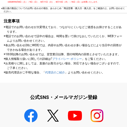
※2026年8月8日（土）～9日（日）、8月11日（火）、8月13日（木）～16日（日）は休業いたします。
※購入後の製品についてのお問い合わせの場合、あらかじめ「商品型番・購入日・購入店」をご確認の上、お問い合わせく
ださい。
注意事項
※電話でのお問い合わせが大変増えており、つながりにくいなどご迷惑をお掛けすることがあ
ります。
※電話でのお問い合わせで話中の場合は、時間を置いて掛けなおしていただくか、WEBフォー
ムよりお問い合わせください。
※各お問い合わせ(特にWEB)では、内容やお問い合わせが多い場合などにより当日中の回答が
できかねる場合があります。
※18:00以降のお問い合わせでは、翌営業日以降、受付時間内の回答とさせていただきます。
※個人情報取り扱いに関しての詳細は｢
プライバシー･ポリシー
」をご覧ください。
※お見積りに関しましては、直接のお取引がない場合、対応できない場合がございますので、
ご了承ください。
※販売代理店がご不明な場合、「
代理店のご紹介
」よりお問い合わせください。
公式SNS・メールマガジン登録