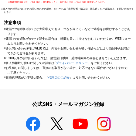
※2026年8月8日（土）～9日（日）、8月11日（火）、8月13日（木）～16日（日）は休業いたします。
※購入後の製品についてのお問い合わせの場合、あらかじめ「商品型番・購入日・購入店」をご確認の上、お問い合わせく
ださい。
注意事項
※電話でのお問い合わせが大変増えており、つながりにくいなどご迷惑をお掛けすることがあ
ります。
※電話でのお問い合わせで話中の場合は、時間を置いて掛けなおしていただくか、WEBフォー
ムよりお問い合わせください。
※各お問い合わせ(特にWEB)では、内容やお問い合わせが多い場合などにより当日中の回答が
できかねる場合があります。
※18:00以降のお問い合わせでは、翌営業日以降、受付時間内の回答とさせていただきます。
※個人情報取り扱いに関しての詳細は｢
プライバシー･ポリシー
」をご覧ください。
※お見積りに関しましては、直接のお取引がない場合、対応できない場合がございますので、
ご了承ください。
※販売代理店がご不明な場合、「
代理店のご紹介
」よりお問い合わせください。
公式SNS・メールマガジン登録