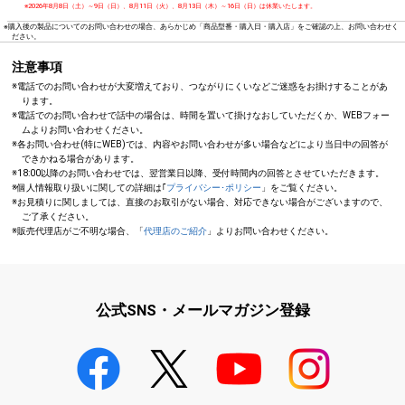
※2026年8月8日（土）～9日（日）、8月11日（火）、8月13日（木）～16日（日）は休業いたします。
※購入後の製品についてのお問い合わせの場合、あらかじめ「商品型番・購入日・購入店」をご確認の上、お問い合わせく
ださい。
注意事項
※電話でのお問い合わせが大変増えており、つながりにくいなどご迷惑をお掛けすることがあ
ります。
※電話でのお問い合わせで話中の場合は、時間を置いて掛けなおしていただくか、WEBフォー
ムよりお問い合わせください。
※各お問い合わせ(特にWEB)では、内容やお問い合わせが多い場合などにより当日中の回答が
できかねる場合があります。
※18:00以降のお問い合わせでは、翌営業日以降、受付時間内の回答とさせていただきます。
※個人情報取り扱いに関しての詳細は｢
プライバシー･ポリシー
」をご覧ください。
※お見積りに関しましては、直接のお取引がない場合、対応できない場合がございますので、
ご了承ください。
※販売代理店がご不明な場合、「
代理店のご紹介
」よりお問い合わせください。
公式SNS・メールマガジン登録