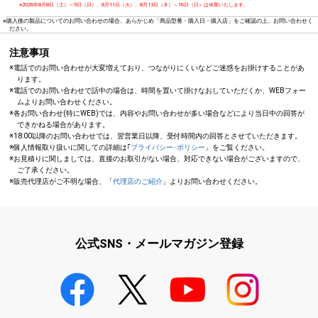
※2026年8月8日（土）～9日（日）、8月11日（火）、8月13日（木）～16日（日）は休業いたします。
※購入後の製品についてのお問い合わせの場合、あらかじめ「商品型番・購入日・購入店」をご確認の上、お問い合わせく
ださい。
注意事項
※電話でのお問い合わせが大変増えており、つながりにくいなどご迷惑をお掛けすることがあ
ります。
※電話でのお問い合わせで話中の場合は、時間を置いて掛けなおしていただくか、WEBフォー
ムよりお問い合わせください。
※各お問い合わせ(特にWEB)では、内容やお問い合わせが多い場合などにより当日中の回答が
できかねる場合があります。
※18:00以降のお問い合わせでは、翌営業日以降、受付時間内の回答とさせていただきます。
※個人情報取り扱いに関しての詳細は｢
プライバシー･ポリシー
」をご覧ください。
※お見積りに関しましては、直接のお取引がない場合、対応できない場合がございますので、
ご了承ください。
※販売代理店がご不明な場合、「
代理店のご紹介
」よりお問い合わせください。
公式SNS・メールマガジン登録