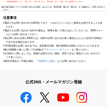
※2026年8月8日（土）～9日（日）、8月11日（火）、8月13日（木）～16日（日）は休業いたします。
※購入後の製品についてのお問い合わせの場合、あらかじめ「商品型番・購入日・購入店」をご確認の上、お問い合わせく
ださい。
注意事項
※電話でのお問い合わせが大変増えており、つながりにくいなどご迷惑をお掛けすることがあ
ります。
※電話でのお問い合わせで話中の場合は、時間を置いて掛けなおしていただくか、WEBフォー
ムよりお問い合わせください。
※各お問い合わせ(特にWEB)では、内容やお問い合わせが多い場合などにより当日中の回答が
できかねる場合があります。
※18:00以降のお問い合わせでは、翌営業日以降、受付時間内の回答とさせていただきます。
※個人情報取り扱いに関しての詳細は｢
プライバシー･ポリシー
」をご覧ください。
※お見積りに関しましては、直接のお取引がない場合、対応できない場合がございますので、
ご了承ください。
※販売代理店がご不明な場合、「
代理店のご紹介
」よりお問い合わせください。
公式SNS・メールマガジン登録