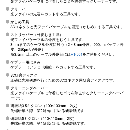
光ファイバケーブルに付着したゴミを除去するクリーナーです。
クリーバー
光ファイバの先端をカットする工具です。
かしめ工具
SCコネクタと光ファイバケーブルを固定（かしめ）する工具です。
ストリッパー（外皮むき工具）
光ファイバケーブルの外皮をむく工具です。
3mmまでのケーブル外皮に対応（2～3mm外皮、900μmバッファ外
皮、250μmUV外皮）
※3.5mm以上のケーブル外皮径には
HT-501
をご使用ください。
ケブラー用はさみ
ケブラー（アラミド繊維）をカットする工具です。
SC研磨ディスク
正確に先端研磨を行うためのSCコネクタ用研磨ディスクです。
クリーニングペーパー
光ファイバケーブルに付着したゴミを除去するクリーニングペーパ
ーです。
研磨紙0.5ミクロン（100×100mm、2枚）
先端研磨の際、第2研磨に用いる研磨紙です。
研磨紙5ミクロン（110×110mm、2枚）
先端研磨の際、第1研磨に用いる研磨紙です。