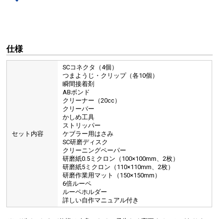
仕様
SCコネクタ（4個）
つまようじ・クリップ（各10個）
瞬間接着剤
ABボンド
クリーナー（20cc）
クリーバー
かしめ工具
ストリッパー
セット内容
ケブラー用はさみ
SC研磨ディスク
クリーニングペーパー
研磨紙0.5ミクロン（100×100mm、2枚）
研磨紙5ミクロン（110×110mm、2枚）
研磨作業用マット（150×150mm）
6倍ルーペ
ルーペホルダー
詳しい自作マニュアル付き