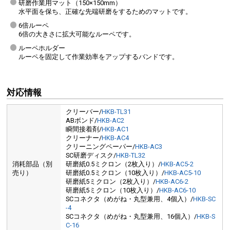
研磨作業用マット（150×150mm）
水平面を保ち、正確な先端研磨をするためのマットです。
6倍ルーペ
6倍の大きさに拡大可能なルーペです。
ルーペホルダー
ルーペを固定して作業効率をアップするバンドです。
対応情報
クリーバー/
HKB-TL31
ABボンド/
HKB-AC2
瞬間接着剤/
HKB-AC1
クリーナー/
HKB-AC4
クリーニングペーパー/
HKB-AC3
SC研磨ディスク/
HKB-TL32
消耗部品（別
研磨紙0.5ミクロン（2枚入り）/
HKB-AC5-2
売り）
研磨紙0.5ミクロン（10枚入り）/
HKB-AC5-10
研磨紙5ミクロン（2枚入り）/
HKB-AC6-2
研磨紙5ミクロン（10枚入り）/
HKB-AC6-10
SCコネクタ（めがね・丸型兼用、4個入）/
HKB-SC
-4
SCコネクタ（めがね・丸型兼用、16個入）/
HKB-S
C-16