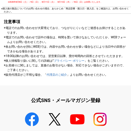
※2026年8月8日（土）～9日（日）、8月11日（火）、8月13日（木）～16日（日）は休業いたします。
※購入後の製品についてのお問い合わせの場合、あらかじめ「商品型番・購入日・購入店」をご確認の上、お問い合わせく
ださい。
注意事項
※電話でのお問い合わせが大変増えており、つながりにくいなどご迷惑をお掛けすることがあ
ります。
※電話でのお問い合わせで話中の場合は、時間を置いて掛けなおしていただくか、WEBフォー
ムよりお問い合わせください。
※各お問い合わせ(特にWEB)では、内容やお問い合わせが多い場合などにより当日中の回答が
できかねる場合があります。
※18:00以降のお問い合わせでは、翌営業日以降、受付時間内の回答とさせていただきます。
※個人情報取り扱いに関しての詳細は｢
プライバシー･ポリシー
」をご覧ください。
※お見積りに関しましては、直接のお取引がない場合、対応できない場合がございますので、
ご了承ください。
※販売代理店がご不明な場合、「
代理店のご紹介
」よりお問い合わせください。
公式SNS・メールマガジン登録