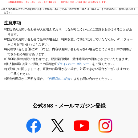
※2026年8月8日（土）～9日（日）、8月11日（火）、8月13日（木）～16日（日）は休業いたします。
※購入後の製品についてのお問い合わせの場合、あらかじめ「商品型番・購入日・購入店」をご確認の上、お問い合わせく
ださい。
注意事項
※電話でのお問い合わせが大変増えており、つながりにくいなどご迷惑をお掛けすることがあ
ります。
※電話でのお問い合わせで話中の場合は、時間を置いて掛けなおしていただくか、WEBフォー
ムよりお問い合わせください。
※各お問い合わせ(特にWEB)では、内容やお問い合わせが多い場合などにより当日中の回答が
できかねる場合があります。
※18:00以降のお問い合わせでは、翌営業日以降、受付時間内の回答とさせていただきます。
※個人情報取り扱いに関しての詳細は｢
プライバシー･ポリシー
」をご覧ください。
※お見積りに関しましては、直接のお取引がない場合、対応できない場合がございますので、
ご了承ください。
※販売代理店がご不明な場合、「
代理店のご紹介
」よりお問い合わせください。
公式SNS・メールマガジン登録