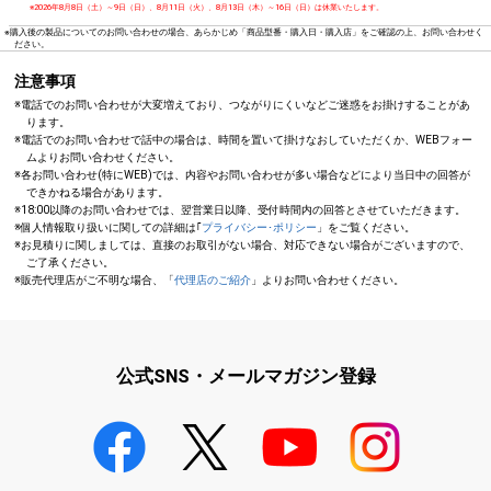
※2026年8月8日（土）～9日（日）、8月11日（火）、8月13日（木）～16日（日）は休業いたします。
※購入後の製品についてのお問い合わせの場合、あらかじめ「商品型番・購入日・購入店」をご確認の上、お問い合わせく
ださい。
注意事項
※電話でのお問い合わせが大変増えており、つながりにくいなどご迷惑をお掛けすることがあ
ります。
※電話でのお問い合わせで話中の場合は、時間を置いて掛けなおしていただくか、WEBフォー
ムよりお問い合わせください。
※各お問い合わせ(特にWEB)では、内容やお問い合わせが多い場合などにより当日中の回答が
できかねる場合があります。
※18:00以降のお問い合わせでは、翌営業日以降、受付時間内の回答とさせていただきます。
※個人情報取り扱いに関しての詳細は｢
プライバシー･ポリシー
」をご覧ください。
※お見積りに関しましては、直接のお取引がない場合、対応できない場合がございますので、
ご了承ください。
※販売代理店がご不明な場合、「
代理店のご紹介
」よりお問い合わせください。
公式SNS・メールマガジン登録