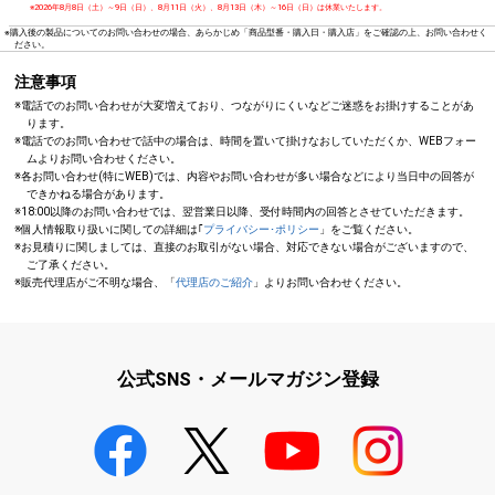
※2026年8月8日（土）～9日（日）、8月11日（火）、8月13日（木）～16日（日）は休業いたします。
※購入後の製品についてのお問い合わせの場合、あらかじめ「商品型番・購入日・購入店」をご確認の上、お問い合わせく
ださい。
注意事項
※電話でのお問い合わせが大変増えており、つながりにくいなどご迷惑をお掛けすることがあ
ります。
※電話でのお問い合わせで話中の場合は、時間を置いて掛けなおしていただくか、WEBフォー
ムよりお問い合わせください。
※各お問い合わせ(特にWEB)では、内容やお問い合わせが多い場合などにより当日中の回答が
できかねる場合があります。
※18:00以降のお問い合わせでは、翌営業日以降、受付時間内の回答とさせていただきます。
※個人情報取り扱いに関しての詳細は｢
プライバシー･ポリシー
」をご覧ください。
※お見積りに関しましては、直接のお取引がない場合、対応できない場合がございますので、
ご了承ください。
※販売代理店がご不明な場合、「
代理店のご紹介
」よりお問い合わせください。
公式SNS・メールマガジン登録