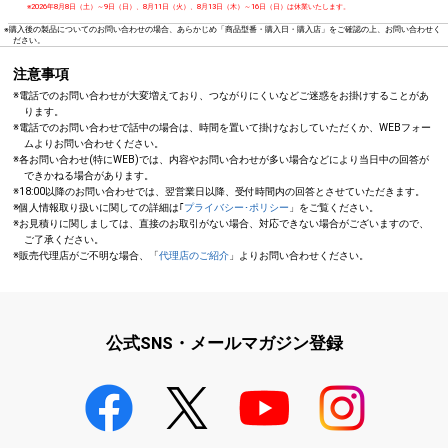
※2026年8月8日（土）～9日（日）、8月11日（火）、8月13日（木）～16日（日）は休業いたします。
※購入後の製品についてのお問い合わせの場合、あらかじめ「商品型番・購入日・購入店」をご確認の上、お問い合わせく
ださい。
注意事項
※電話でのお問い合わせが大変増えており、つながりにくいなどご迷惑をお掛けすることがあ
ります。
※電話でのお問い合わせで話中の場合は、時間を置いて掛けなおしていただくか、WEBフォー
ムよりお問い合わせください。
※各お問い合わせ(特にWEB)では、内容やお問い合わせが多い場合などにより当日中の回答が
できかねる場合があります。
※18:00以降のお問い合わせでは、翌営業日以降、受付時間内の回答とさせていただきます。
※個人情報取り扱いに関しての詳細は｢
プライバシー･ポリシー
」をご覧ください。
※お見積りに関しましては、直接のお取引がない場合、対応できない場合がございますので、
ご了承ください。
※販売代理店がご不明な場合、「
代理店のご紹介
」よりお問い合わせください。
公式SNS・メールマガジン登録