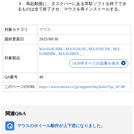
３．再起動後に、タスクバーにある常駐ソフトを終了でき
るものは全て終了させ、マウスを再インストールする。
対象カテゴリ
マウス
最終更新日
2025/06/30
MA-010LSBK
,
MA-010LSS
,
MA-010LSW
,
MA-
010RFBK
,
MA-010RFS
,
...
対象製品
1426件すべての品番を表示
QA番号
48
このページのURL
https://www.sanwa.co.jp/support/faq/kaito?qa_id=48
関連Q&A
マウスのホイール動作が上下逆になりました。