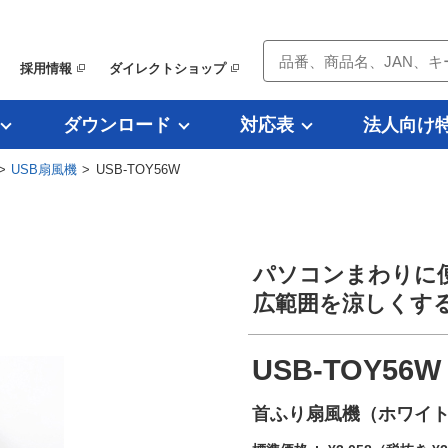
採用情報
ダイレクトショップ
ダウンロード
対応表
法人向け
>
USB扇風機
> USB-TOY56W
パソコンまわりに便
広範囲を涼しくす
USB-TOY56
首ふり扇風機（ホワイ