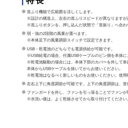
特長
首ふり機能で広範囲を涼しくします。
※設計の構造上、左右の首ふりスピードが異なりますが
※首ふりボタンを、押し込んだ状態で「首振り」へ合わ
弱・強の2段階の風量が選べます。
※本体足下の風量調節スイッチで設定できます。
USB・乾電池のどちらでも電源供給が可能です。
※USB給電の場合、付属USBケーブルのピン側を本体に
※乾電池駆動の場合には、本体下部のカバーを外して単
本体からUSBケーブルを抜いてからお使いください。
※乾電池はなるべく新しいものをお使いください。使用
左右上下に角度調節が可能です。上下の角度調節は、首
ファンガードを外し、ファンを引っ張ることでファンが
※水洗い後は、よく乾燥させてから取り付けてください