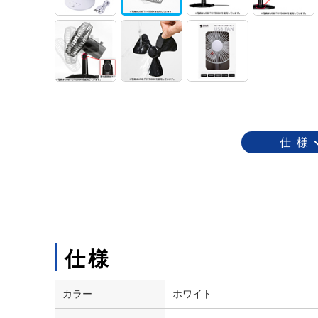
仕 様
仕様
カラー
ホワイト