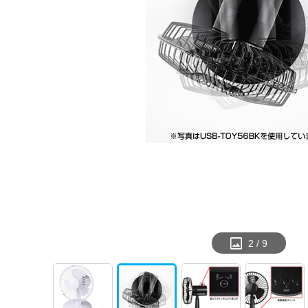
2
/
9