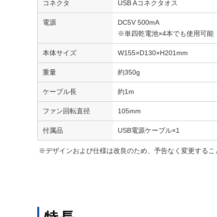
コネクタ
USB Aコネクタオス
電源
DC5V 500mA
※単四乾電池×4本でも使用可能
本体サイズ
W155×D130×H201mm
重量
約350g
ケーブル長
約1m
ファン回転直径
105mm
付属品
USB電源ケーブル×1
※デザインおよび仕様は改良のため、予告なく変更するこ