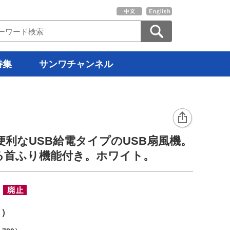
特集
サンワチャンネル
利なUSB給電タイプのUSB扇風機。
る首ふり機能付き。ホワイト。
W
ト）