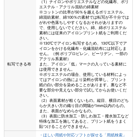
（1）ナイロンやポリエステルなどの化繊布、ポリ
エステル・アクリル混紡の綿素材
※コットンの比率が50％を越えるポリエステル、
綿混紡素材、綿100％の素材では転写が不十分では
がれや色落ちしやすくなるおそれがありますの
で、使用しないでください。綿、綿ポリエステル
素材には従来のアイロンプリント紙をご利用くだ
さい。
※130℃でアイロン転写するため、130℃以下でア
イロンをかける化繊布・化繊混紡布には対応しま
せん。（例:ポリプロピレン、ビーリデン、一部の
アクリル系素材）
転写できる布
また、アイロン「低」マークの入っている素材に
は使用できません。
※ポリエステルの場合、使用している材料によっ
てはアイロンの熱により染料が昇華し、プリント
紙の白い部分を染めることがあります。裏など不
要な部分や見えない部分で試してからお使いくだ
さい。
（2）表面素材が粗くないもの。縦目、横目のどち
らか大きい方の織り目の間隔が1mm以内のもの。
また、表面がなめらかなもの。
（3）表面に防水加工・防しわ加工・撥水加工など
特殊な加工を施してあると、プリント紙をうまく
貼つけることができません。
・ほしい用紙や対応ソフトが探せる「用紙検索」