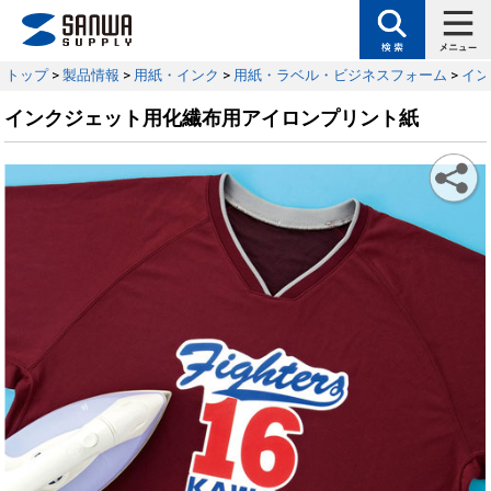
トップ
>
製品情報
>
用紙・インク
>
用紙・ラベル・ビジネスフォーム
>
イン
インクジェット用化繊布用アイロンプリント紙