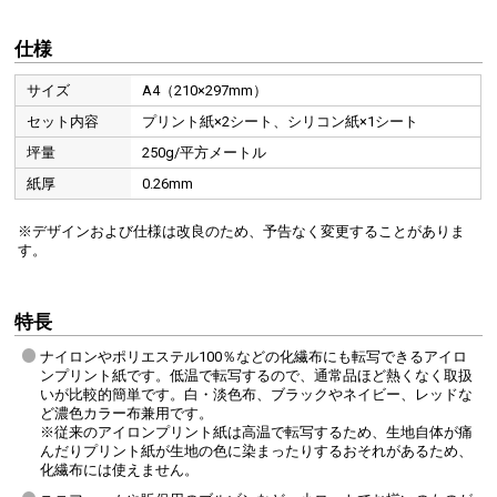
仕様
サイズ
A4（210×297mm）
セット内容
プリント紙×2シート、シリコン紙×1シート
坪量
250g/平方メートル
紙厚
0.26mm
※デザインおよび仕様は改良のため、予告なく変更することがありま
す。
特長
ナイロンやポリエステル100％などの化繊布にも転写できるアイロ
ンプリント紙です。低温で転写するので、通常品ほど熱くなく取扱
いが比較的簡単です。白・淡色布、ブラックやネイビー、レッドな
ど濃色カラー布兼用です。
※従来のアイロンプリント紙は高温で転写するため、生地自体が痛
んだりプリント紙が生地の色に染まったりするおそれがあるため、
化繊布には使えません。