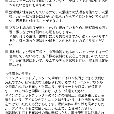
ユニフォームや販促用のブルゾンなど、小ロットでお揃いのものが
作りたいときにおすすめです。
洗濯耐久性を持たせているので、洗濯機での洗濯も可能です。洗濯
後、万が一転写部分にはがれが見られたらアイロンをかけてくださ
い。再度貼り付けることができます。
プリント紙の粘度が高く、伸びも優れているため、転写部分を強く
引っ張らなければ割れる心配もありません。
※貼り付ける生地（素材）により異なりますが、強く引っ張りすぎ
ると、引っ張った跡はやや残ることがありますのでご注意くださ
い。
原材料および製造工程上、有害物質であるホルムアルデヒドは一切
使用していないので、お子様の衣料にも安心してお使いいただけま
す。公的機関においてホルムアルデヒド試験を行い、安全性は確認
済みです。
＜使用上の注意＞
※インクジェットプリンターで簡単にアイロン転写ができる便利な
用紙ですが、転写後の布は市販されているプリントTシャツやシル
ク印刷されている布などと異なり、デリケートな取扱いが必要で
す。これらの布と同様に扱わないようご注意ください。
※インクジェットプリンターのインクの性質上、洗濯を重ねると色
落ちしたり、アイロンが足りないとはがれたり、また洗濯方法に気
をつけていただく必要があります。用紙自体の耐久性も高めました
が、デメリットもご理解いただいた上で、ご使用ください。
※記載の対応する布以外の布に転写したり、取扱説明書に記載され