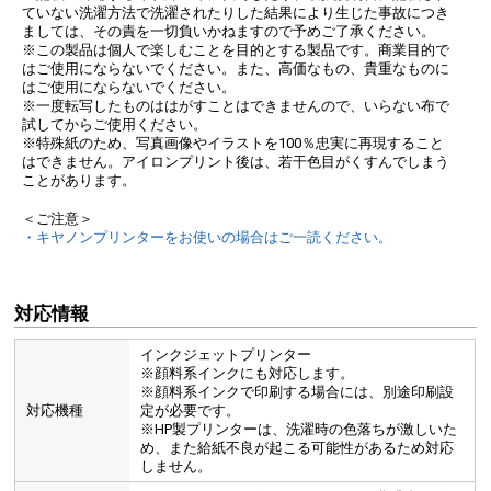
ていない洗濯方法で洗濯されたりした結果により生じた事故につき
ましては、その責を一切負いかねますので予めご了承ください。
※この製品は個人で楽しむことを目的とする製品です。商業目的で
はご使用にならないでください。また、高価なもの、貴重なものに
はご使用にならないでください。
※一度転写したものははがすことはできませんので、いらない布で
試してからご使用ください。
※特殊紙のため、写真画像やイラストを100％忠実に再現すること
はできません。アイロンプリント後は、若干色目がくすんでしまう
ことがあります。
＜ご注意＞
・キヤノンプリンターをお使いの場合はご一読ください。
対応情報
インクジェットプリンター
※顔料系インクにも対応します。
※顔料系インクで印刷する場合には、別途印刷設
対応機種
定が必要です。
※HP製プリンターは、洗濯時の色落ちが激しいた
め、また給紙不良が起こる可能性があるため対応
しません。