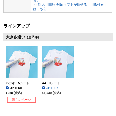
ら。
・ほしい用紙や対応ソフトが探せる「用紙検索」
はこちら
ラインアップ
大きさ違い
2
（全
件）
ハガキ・5シート
A4・3シート
JP-TPR8
JP-TPR7
¥968 (税込)
¥1,430 (税込)
現在のページ