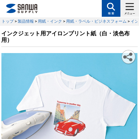
トップ
>
製品情報
>
用紙・インク
>
用紙・ラベル・ビジネスフォーム
>
イン
インクジェット用アイロンプリント紙（白・淡色布
用）