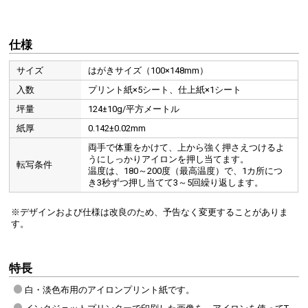
仕様
サイズ
はがきサイズ（100×148mm）
入数
プリント紙×5シート、仕上紙×1シート
坪量
124±10g/平方メートル
紙厚
0.142±0.02mm
両手で体重をかけて、上から強く押さえつけるよ
うにしっかりアイロンを押し当てます。
転写条件
温度は、180～200度（最高温度）で、1カ所につ
き3秒ずつ押し当てて3～5回繰り返します。
※デザインおよび仕様は改良のため、予告なく変更することがありま
す。
特長
白・淡色布用のアイロンプリント紙です。