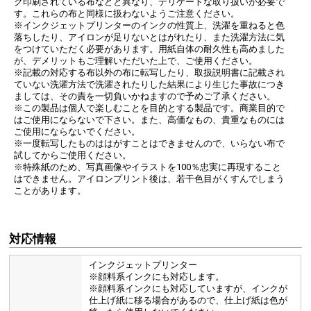
ク印刷されている布などと異なり、デリケートな取り扱いが必要で
す。これらの布と同様に扱わないようご注意ください。
※インクジェットプリンターのインクの性質上、洗濯を重ねると色
落ちしたり、アイロンが足りないとはがれたり、また洗濯方法に気
をつけていただく必要があります。用紙自体の耐久性も高めました
が、デメリットもご理解いただいた上で、ご使用ください。
※記載の対応する布以外の布に転写したり、取扱説明書に記載され
ていない洗濯方法で洗濯されたりした結果により生じた事故につき
ましては、その責を一切負いかねますので予めご了承ください。
※この製品は個人で楽しむことを目的とする製品です。商業目的で
はご使用にならないで下さい。また、高価なもの、貴重なものには
ご使用にならないでください。
※一度転写したものははがすことはできませんので、いらない布で
試してからご使用ください。
※特殊紙のため、写真画像やイラストを100％忠実に再現すること
はできません。アイロンプリント後は、若干色目がくすんでしまう
ことがあります。
対応情報
インクジェットプリンター
※顔料系インクにも対応します。
※顔料系インクにも対応していますが、インクが
仕上げ紙に移る場合があるので、仕上げ紙は色が