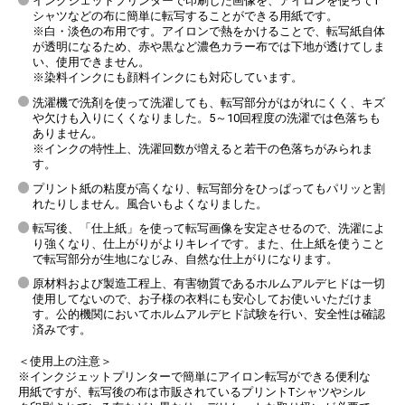
インクジェットプリンターで印刷した画像を、アイロンを使ってT
シャツなどの布に簡単に転写することができる用紙です。
※白・淡色の布用です。アイロンで熱をかけることで、転写紙自体
が透明になるため、赤や黒など濃色カラー布では下地が透けてしま
い、使用できません。
※染料インクにも顔料インクにも対応しています。
洗濯機で洗剤を使って洗濯しても、転写部分がはがれにくく、キズ
や欠けも入りにくくなりました。5～10回程度の洗濯では色落ちも
ありません。
※インクの特性上、洗濯回数が増えると若干の色落ちがみられま
す。
プリント紙の粘度が高くなり、転写部分をひっぱってもパリッと割
れたりしません。風合いもよくなりました。
転写後、「仕上紙」を使って転写画像を安定させるので、洗濯によ
り強くなり、仕上がりがよりキレイです。また、仕上紙を使うこと
で転写部分が生地になじみ、自然な仕上がりになります。
原材料および製造工程上、有害物質であるホルムアルデヒドは一切
使用してないので、お子様の衣料にも安心してお使いいただけま
す。公的機関においてホルムアルデヒド試験を行い、安全性は確認
済みです。
＜使用上の注意＞
※インクジェットプリンターで簡単にアイロン転写ができる便利な
用紙ですが、転写後の布は市販されているプリントTシャツやシル