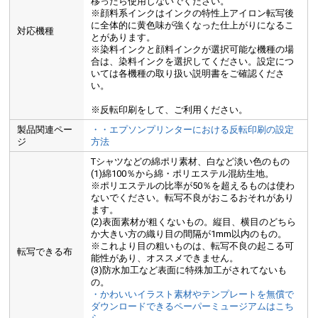
移ったら使用しないでください。
※顔料系インクはインクの特性上アイロン転写後
に全体的に黄色味が強くなった仕上がりになるこ
対応機種
とがあります。
※染料インクと顔料インクが選択可能な機種の場
合は、染料インクを選択してください。設定につ
いては各機種の取り扱い説明書をご確認くださ
い。
※反転印刷をして、ご利用ください。
製品関連ペー
・・エプソンプリンターにおける反転印刷の設定
ジ
方法
Tシャツなどの綿ポリ素材、白など淡い色のもの
(1)綿100％から綿・ポリエステル混紡生地。
※ポリエステルの比率が50％を超えるものは使わ
ないでください。転写不良がおこるおそれがあり
ます。
(2)表面素材が粗くないもの。縦目、横目のどちら
か大きい方の織り目の間隔が1mm以内のもの。
※これより目の粗いものは、転写不良の起こる可
転写できる布
能性があり、オススメできません。
(3)防水加工など表面に特殊加工がされてないも
の。
・かわいいイラスト素材やテンプレートを無償で
ダウンロードできるペーパーミュージアムはこち