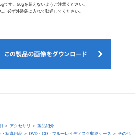
6gです。50gを超えないようご注意ください。
ん。必ず外装袋に入れて郵送してください。
明
＞
アクセサリ
＞
製品紹介
ラ・写真用品
＞
DVD・CD・ブルーレイディスク収納ケース
＞
その他