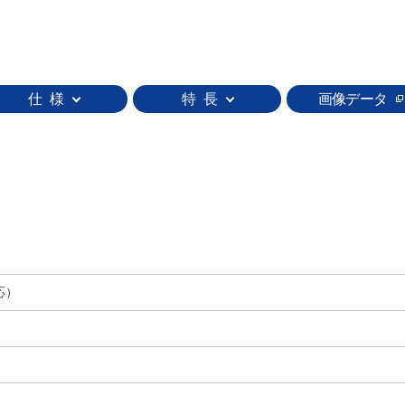
仕 様
特 長
画像データ
応）