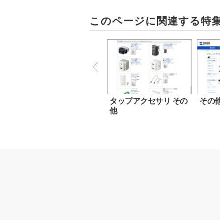
このページに関連する特
タップアクセサリ その
その
他