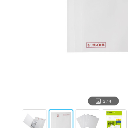
2
/
4