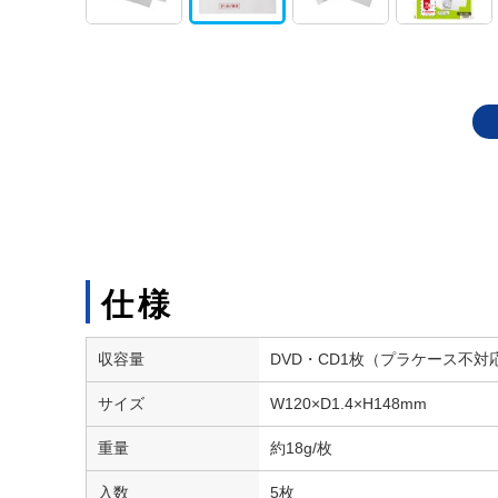
仕様
収容量
DVD・CD1枚（プラケース不対
サイズ
W120×D1.4×H148mm
重量
約18g/枚
入数
5枚