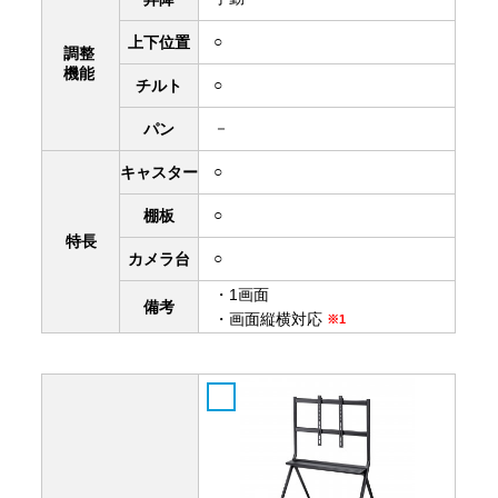
○
上下
位置
調整
機能
○
チルト
－
パン
○
キャスター
○
棚板
特長
○
カメラ台
・1画面
備考
・画面縦横対応
※1