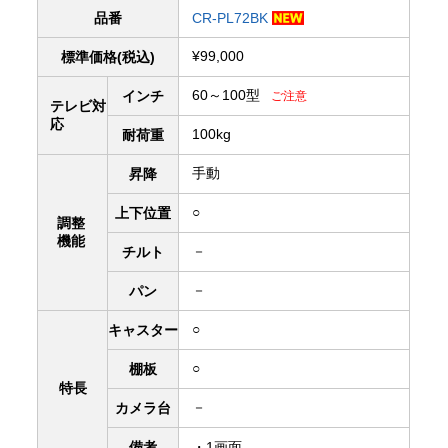
品番
CR-PL72BK
¥99,000
標準価格(税込)
60～100型
インチ
ご注意
テレビ対
応
100kg
耐荷重
手動
昇降
○
上下
位置
調整
機能
－
チルト
－
パン
○
キャスター
○
棚板
特長
－
カメラ台
備考
・1画面