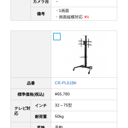
－
カメラ台
・1画面
備考
・画面縦横対応
※1
CR-PL61BK
品番
¥65,780
標準価格(税込)
32～75型
インチ
テレビ対
応
50kg
耐荷重
手動
昇降