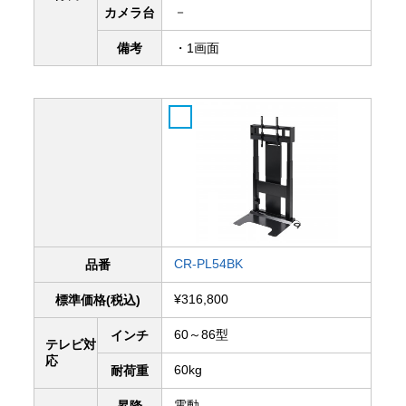
－
カメラ台
備考
・1画面
CR-PL54BK
品番
¥316,800
標準価格(税込)
60～86型
インチ
テレビ対
応
60kg
耐荷重
電動
昇降