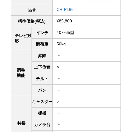
CR-PL66
品番
¥85,800
標準価格(税込)
40～65型
インチ
テレビ対
応
50kg
耐荷重
－
昇降
○
上下
位置
調整
機能
－
チルト
－
パン
○
キャスター
－
棚板
特長
－
カメラ台