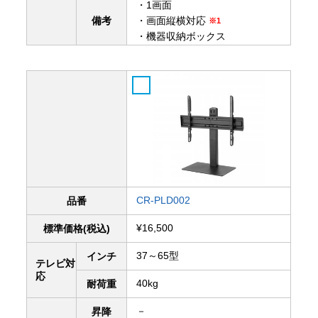
・1画面
備考
・画面縦横対応
※1
・機器収納ボックス
CR-PLD002
品番
¥16,500
標準価格(税込)
37～65型
インチ
テレビ対
応
40kg
耐荷重
－
昇降