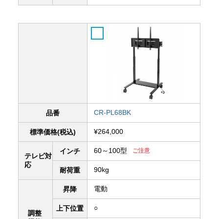
CR-PL68BK
品番
¥264,000
標準価格(税込)
60～100型
インチ
ご注意
テレビ対
応
90kg
耐荷重
電動
昇降
○
上下
位置
調整