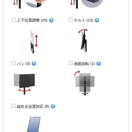
上下位置調整
チルト
(25)
(13)
パン
画面回転
(3)
(1)
縦向き設置対応
(6)