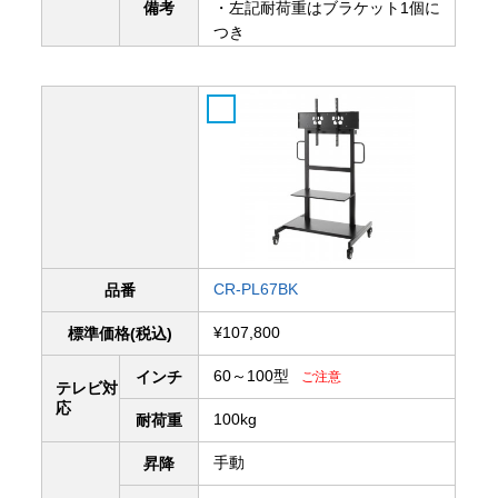
備考
・左記耐荷重はブラケット1個に
つき
CR-PL67BK
品番
¥107,800
標準価格(税込)
60～100型
インチ
ご注意
テレビ対
応
100kg
耐荷重
手動
昇降