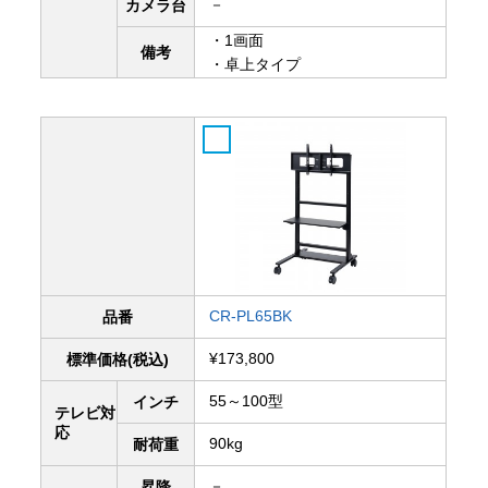
－
カメラ台
・1画面
備考
・卓上タイプ
CR-PL65BK
品番
¥173,800
標準価格(税込)
55～100型
インチ
テレビ対
応
90kg
耐荷重
－
昇降