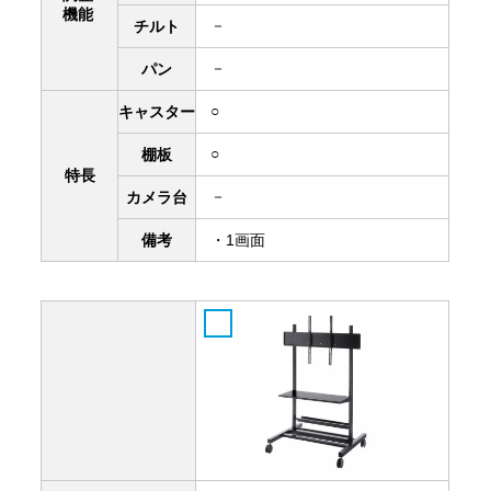
機能
－
チルト
－
パン
○
キャスター
○
棚板
特長
－
カメラ台
備考
・1画面