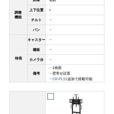
○
上下
位置
調整
機能
－
チルト
－
パン
－
キャスター
－
棚板
特長
－
カメラ台
・1画面
備考
・壁寄せ設置
・
CR-PLS1
追加で搭載可能