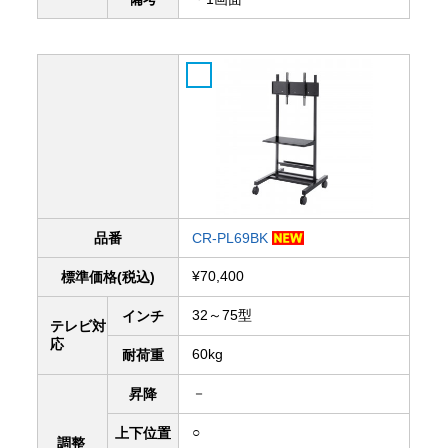
品番
CR-PL69BK
¥70,400
標準価格(税込)
32～75型
インチ
テレビ対
応
60kg
耐荷重
－
昇降
○
上下
位置
調整