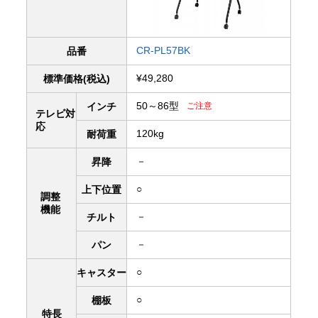
CR-PL57BK
品番
¥49,280
標準価格(税込)
50～86型
インチ
ご注意
テレビ対
応
120kg
耐荷重
－
昇降
○
上下
位置
調整
機能
－
チルト
－
パン
○
キャスター
○
棚板
特長