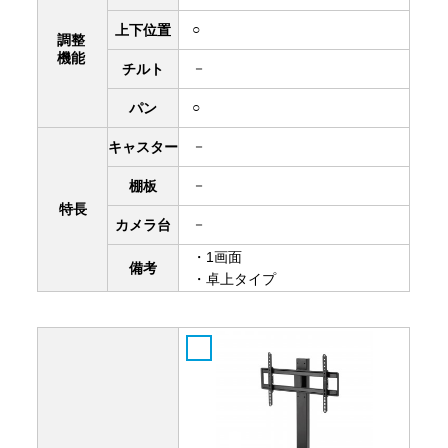
○
上下
位置
調整
機能
－
チルト
○
パン
－
キャスター
－
棚板
特長
－
カメラ台
・1画面
備考
・卓上タイプ