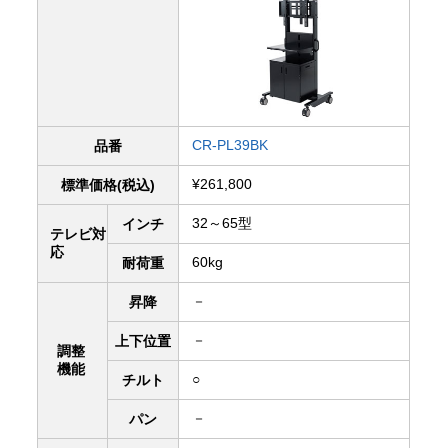
CR-PL39BK
品番
¥261,800
標準価格(税込)
32～65型
インチ
テレビ対
応
60kg
耐荷重
－
昇降
－
上下
位置
調整
機能
○
チルト
－
パン