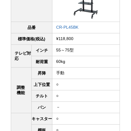
CR-PL45BK
品番
¥118,800
標準価格(税込)
55～75型
インチ
テレビ対
応
60kg
耐荷重
手動
昇降
○
上下
位置
調整
機能
○
チルト
－
パン
○
キャスター
○
棚板