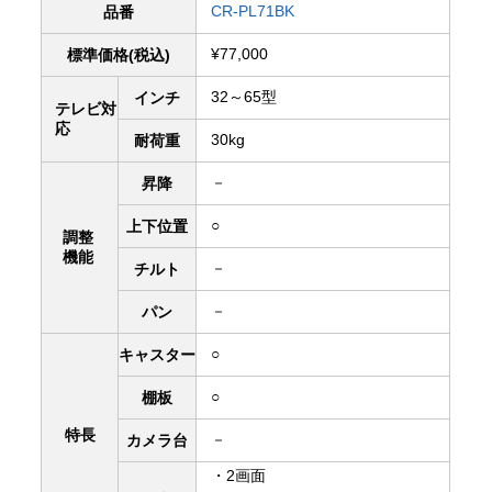
CR-PL71BK
品番
¥77,000
標準価格(税込)
32～65型
インチ
テレビ対
応
30kg
耐荷重
－
昇降
○
上下
位置
調整
機能
－
チルト
－
パン
○
キャスター
○
棚板
特長
－
カメラ台
・2画面