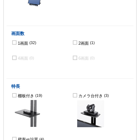
画面数
1画面
2画面
(32)
(1)
4画面
6画面
(0)
(0)
特長
棚板付き
カメラ台付き
(19)
(3)
壁寄せ設置
(4)