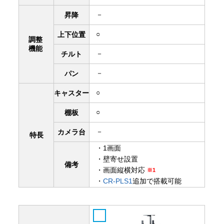
－
昇降
○
上下
位置
調整
機能
－
チルト
－
パン
○
キャスター
○
棚板
－
カメラ台
特長
・1画面
・壁寄せ設置
備考
・画面縦横対応
※1
・
CR-PLS1
追加で搭載可能