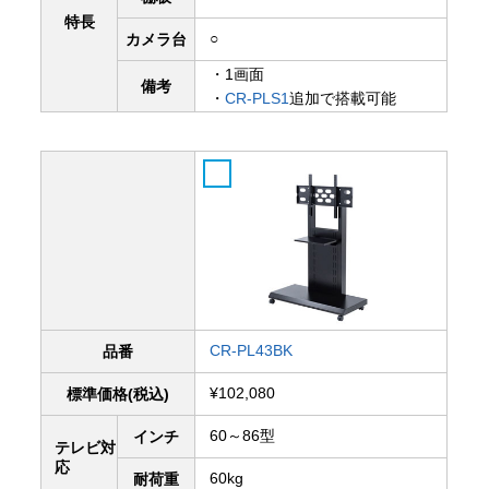
特長
○
カメラ台
・1画面
備考
・
CR-PLS1
追加で搭載可能
CR-PL43BK
品番
¥102,080
標準価格(税込)
60～86型
インチ
テレビ対
応
60kg
耐荷重