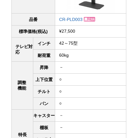
品番
CR-PLD003
¥27,500
標準価格(税込)
42～75型
インチ
テレビ対
応
60kg
耐荷重
－
昇降
○
上下
位置
調整
機能
○
チルト
○
パン
－
キャスター
－
棚板
特長