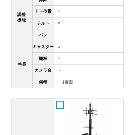
○
上下
位置
調整
機能
○
チルト
－
パン
○
キャスター
○
棚板
特長
－
カメラ台
備考
・1画面