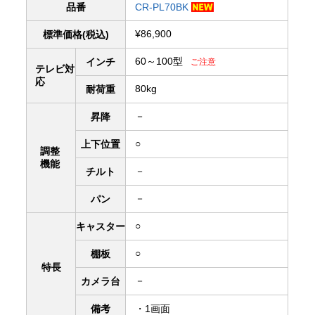
品番
CR-PL70BK
¥86,900
標準価格(税込)
60～100型
インチ
ご注意
テレビ対
応
80kg
耐荷重
－
昇降
○
上下
位置
調整
機能
－
チルト
－
パン
○
キャスター
○
棚板
特長
－
カメラ台
備考
・1画面