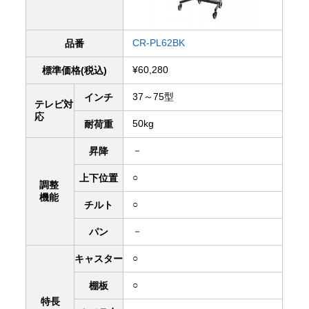
CR-PL62BK
品番
¥60,280
標準価格(税込)
37～75型
インチ
テレビ対
応
50kg
耐荷重
－
昇降
○
上下
位置
調整
機能
○
チルト
－
パン
○
キャスター
○
棚板
特長