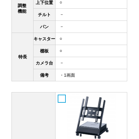
○
上下
位置
調整
機能
－
チルト
－
パン
○
キャスター
○
棚板
特長
－
カメラ台
備考
・1画面