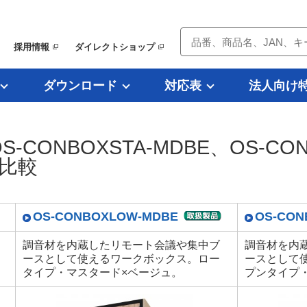
採用情報
ダイレクトショップ
ダウンロード
対応表
法人向け
OS-CONBOXSTA-MDBE、OS-CO
品比較
OS-CONBOXLOW-MDBE
OS-CON
調音材を内蔵したリモート会議や集中ブ
調音材を内
ースとして使えるワークボックス。ロー
ースとして
タイプ・マスタード×ベージュ。
プンタイプ