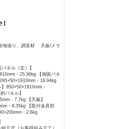
さ】
布地張り、調音材 天板/メラ
側面パネル（左）】
×1910mm・25.36kg 【側面パネ
5×50×1910mm・16.94kg
950×50×1910mm・
 【傾斜パネル】
255mm・7.7kg 【天板】
50mm・8.35kg 【取付金具部
0×200mm・2.6kg
】
ン組立式（お客様組み立て）