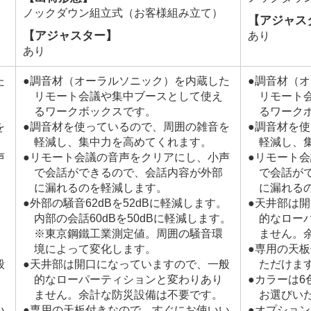
ノックダウン組立式（お客様組み立て）
【アジャス
【アジャスター】
あり
あり
た
●調音材（オーラルソニック）を内蔵した
●調音材（
リモート会議や集中ブースとして使え
リモート
るワークボックスです。
るワーク
を
●調音材を使っているので、周囲の雑音を
●調音材を
軽減し、集中力を高めてくれます。
軽減し、
声
●リモート会議の音声をクリアにし、小声
●リモート
で会話ができるので、会話内容が外部
で会話が
に漏れるのを軽減します。
に漏れる
。
●外部の騒音62dBを52dBに軽減します。
●天井部は
。
内部の会話60dBを50dBに軽減します。
的なロー
※東京鋼鐵工業測定値。周囲の騒音環
ません。
境によって変化します。
●専用の天
般
●天井部は開口になっていますので、一般
ただけま
的なローパーティションと変わりあり
●カラーは
ません。余計な防災設備は不要です。
お選びい
い
●専用の天板付きなので、すぐにお使いい
●オプション