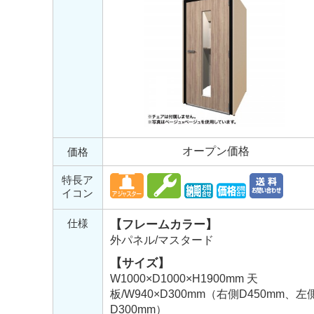
オープン価格
価格
特長ア
イコン
仕様
【フレームカラー】
外パネル/マスタード
【サイズ】
W1000×D1000×H1900mm 天
板/W940×D300mm（右側D450mm、左
D300mm）