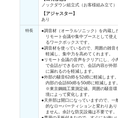
ノックダウン組立式（お客様組み立て）
【アジャスター】
あり
特長
●調音材（オーラルソニック）を内蔵し
リモート会議や集中ブースとして使え
るワークボックスです。
●調音材を使っているので、周囲の雑音
軽減し、集中力を高めてくれます。
●リモート会議の音声をクリアにし、小
で会話ができるので、会話内容が外部
に漏れるのを軽減します。
●外部の騒音62dBを52dBに軽減します
内部の会話60dBを50dBに軽減します
※東京鋼鐵工業測定値。周囲の騒音環
境によって変化します。
●天井部は開口になっていますので、一
的なローパーティションと変わりあり
ません。余計な防災設備は不要です。
●専用の天板付きなので、すぐにお使い