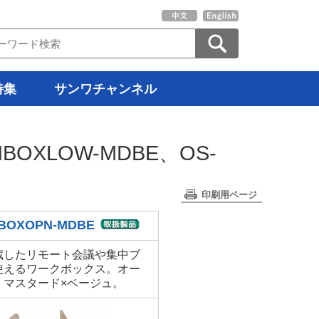
特集
サンワチャンネル
NBOXLOW-MDBE、OS-
印刷用ページ
BOXOPN-MDBE
蔵したリモート会議や集中ブ
使えるワークボックス。オー
・マスタード×ベージュ。