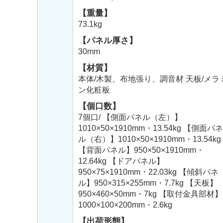
【重量】
73.1kg
【パネル厚さ】
30mm
【材質】
本体/木製、布地張り、調音材 天板/メラ
ン化粧板
【個口数】
7個口/ 【側面パネル（左）】
1010×50×1910mm・13.54kg 【側面パネ
ル（右）】1010×50×1910mm・13.54kg
【背面パネル】950×50×1910mm・
12.64kg 【ドアパネル】
950×75×1910mm・22.03kg 【傾斜パネ
ル】950×315×255mm・7.7kg 【天板】
950×460×50mm・7kg 【取付金具部材】
1000×100×200mm・2.6kg
【出荷形態】