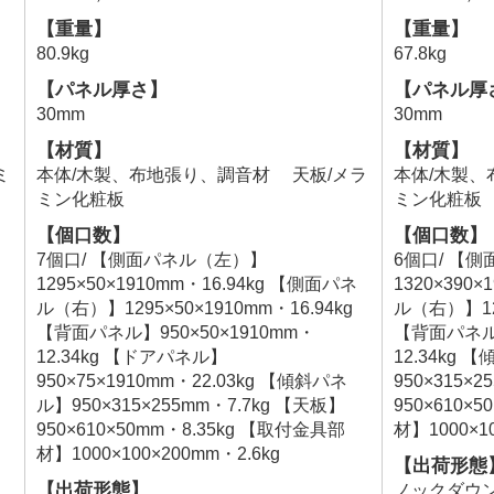
【重量】
【重量】
80.9kg
67.8kg
【パネル厚さ】
【パネル厚
30mm
30mm
【材質】
【材質】
ミ
本体/木製、布地張り、調音材 天板/メラ
本体/木製、
ミン化粧板
ミン化粧板
【個口数】
【個口数】
7個口/ 【側面パネル（左）】
6個口/ 【
1295×50×1910mm・16.94kg 【側面パネ
1320×390
ル（右）】1295×50×1910mm・16.94kg
ル（右）】129
【背面パネル】950×50×1910mm・
【背面パネル】
12.34kg 【ドアパネル】
12.34kg
950×75×1910mm・22.03kg 【傾斜パネ
950×315×
ル】950×315×255mm・7.7kg 【天板】
950×610×
950×610×50mm・8.35kg 【取付金具部
材】1000×10
材】1000×100×200mm・2.6kg
【出荷形態
【出荷形態】
ノックダウ