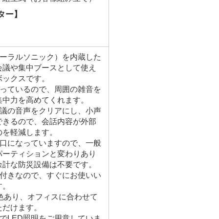
ター】
オーラルソニック）を内蔵した
会議や集中ブースとして使え
ボックスです。
使っているので、周囲の雑音を
集中力を高めてくれます。
会議の音声をクリアにし、小声
できるので、会話内容が外部
のを軽減します。
開口になっていますので、一般
パーティションと変わりあり
余計な防災設備は不要です。
板付きなので、すぐにお使いい
す。
6色あり、オフィスに合わせて
ただけます。
でLED照明をご用意していま