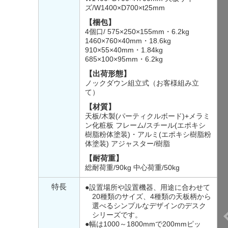
ズ/W1400×D700×t25mm
【梱包】
4個口/ 575×250×155mm・6.2kg
1460×760×40mm・18.6kg
910×55×40mm・1.84kg
685×100×95mm・6.2kg
【出荷形態】
ノックダウン組立式（お客様組み立
て）
【材質】
天板/木製(パーティクルボード)+メラミ
ン化粧板 フレーム/スチール(エポキシ
樹脂粉体塗装)・アルミ(エポキシ樹脂粉
体塗装) アジャスター/樹脂
【耐荷重】
総耐荷重/90kg 中心荷重/50kg
特長
●設置場所や設置機器、用途に合わせて
20種類のサイズ、4種類の天板柄から
選べるシンプルなデザインのデスク
シリーズです。
●幅は1000～1800mmで200mmピッ