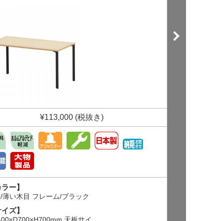
¥113,000 (税抜き)
カラー】
【カラー】
/薄い木目 フレーム/ブラック
天板/木目 フ
サイズ】
【サイズ】
400×D700×H700mm 天板サイ
W1400×D70