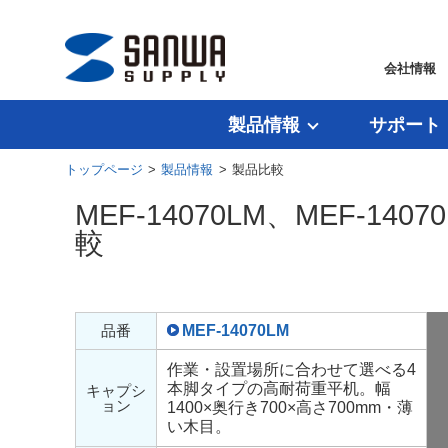
会社情報
製品情報
サポート
トップページ
>
製品情報
> 製品比較
MEF-14070LM、MEF-140
較
品番
MEF-14070LM
作業・設置場所に合わせて選べる4
本脚タイプの高耐荷重平机。幅
キャプシ
ョン
1400×奥行き700×高さ700mm・薄
い木目。