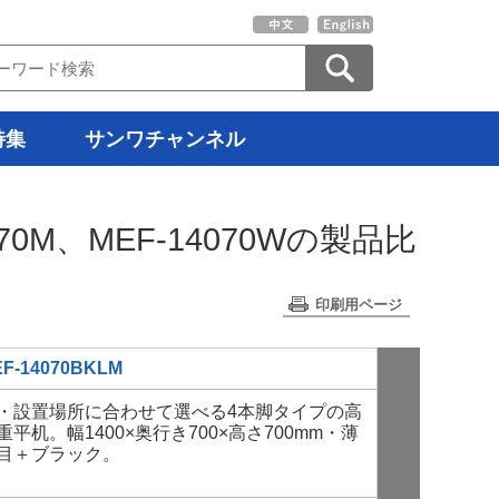
特集
サンワチャンネル
4070M、MEF-14070Wの製品比
印刷用ページ
F-14070BKLM
MEF-1407
・設置場所に合わせて選べる4本脚タイプの高
作業・設置場
重平机。幅1400×奥行き700×高さ700mm・薄
耐荷重平机。幅
目＋ブラック。
い木目。