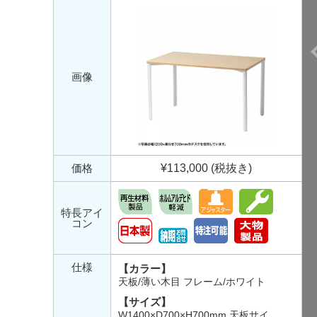
画像
価格
¥113,000 (税抜き)
特長アイ
コン
仕様
【カラー】
天板/薄い木目 フレーム/ホワイト
【サイズ】
W1400×D700×H700mm 天板サイ