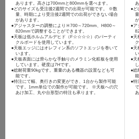
あります。高さは700mmと800mmを選べます。
あ
●どのサイズも受注後2週間での出荷が可能です。 ※数
●ど
量、時期により受注後2週間での出荷ができない場合
があります。
●アジャスターの調整によりＨ700～720mm、H800～
●ア
820mmで調整することができます。
8
●天板は低ホルムアルデヒド（F☆☆☆☆）のパーティ
●天
クルボードを使用しています。
●天板エッジにはオレフィン系のソフトエッジを巻いて
●
います。
●天板表面には滑らかな手触りのメラミン化粧板を使用
●
しています。硬度は7Hです。
●総耐荷重90kgです。重量のある機器の設置なども可
●総
能です。
●特注にて幅、奥行きの変更ができ、1台から製作可能
●特
です。1mm単位での製作が可能です。 ※天板への穴
あけ加工、丸や台形型の特注も承ります。