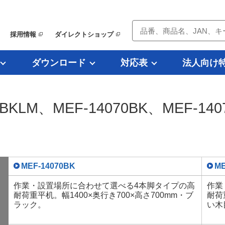
採用情報
ダイレクトショップ
ダウンロード
対応表
法人向け
70BKLM、MEF-14070BK、MEF-1
MEF-14070BK
ME
作業・設置場所に合わせて選べる4本脚タイプの高
作業
耐荷重平机。幅1400×奥行き700×高さ700mm・ブ
耐荷
ラック。
い木