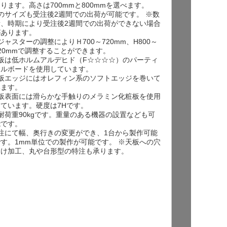
ります。高さは700mmと800mmを選べます。
あります。高
のサイズも受注後2週間での出荷が可能です。 ※数
●どのサイズ
量、時期により受注後2週間での出荷ができない場合
量、時期に
があります。
があります
ジャスターの調整によりＨ700～720mm、H800～
●アジャスター
20mmで調整することができます。
820mm
板は低ホルムアルデヒド（F☆☆☆☆）のパーティ
●天板は低ホ
クルボードを使用しています。
クルボード
天板エッジにはオレフィン系のソフトエッジを巻いて
●天板エッジ
います。
います。
天板表面には滑らかな手触りのメラミン化粧板を使用
●天板表面に
しています。硬度は7Hです。
しています
耐荷重90kgです。重量のある機器の設置なども可
●総耐荷重90
能です。
能です。
注にて幅、奥行きの変更ができ、1台から製作可能
●特注にて幅
です。1mm単位での製作が可能です。 ※天板への穴
です。1m
あけ加工、丸や台形型の特注も承ります。
あけ加工、