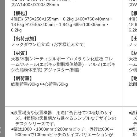
ズ/W1400×D700×t25mm
ズ/W
【梱包】
【
4個口/ 575×250×155mm・6.2kg 1460×760×40mm・
4個口
18.6kg 910×55×40mm・1.84kg 685×100×95mm・
18.
6.2kg
6.2
【出荷形態】
【
ノックダウン組立式（お客様組み立て）
ノ
【材質】
【
天板/木製(パーティクルボード)+メラミン化粧板 フレ
天板
ーム/スチール(エポキシ樹脂粉体塗装)・アルミ(エポキ
ーム
シ樹脂粉体塗装) アジャスター/樹脂
シ樹
【耐荷重】
【
総耐荷重/90kg 中心荷重/50kg
総耐
●設置場所や設置機器、用途に合わせて20種類のサイ
●設
ズ、4種類の天板柄から選べるシンプルなデザインの
デスクシリーズです。
●幅は1000～1800mmで200mmピッチ、奥行は600～
●幅
900mmで100mmピッチのサイズバリエーションが
9