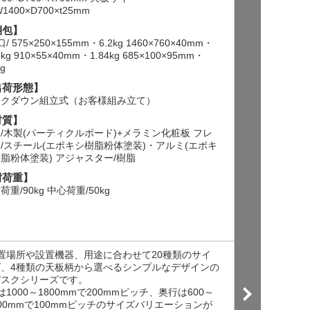
1400×D700×t25mm
ズ/W1400×D7
梱包】
【梱包】
/ 575×250×155mm・6.2kg 1460×760×40mm・
4個口/ 575×2
6kg 910×55×40mm・1.84kg 685×100×95mm・
18.6kg 910
kg
6.2kg
出荷形態】
【出荷形態】
ックダウン組立式（お客様組み立て）
ノックダウン
材質】
【材質】
/木製(パーティクルボード)+メラミン化粧板 フレ
天板/木製(パ
/スチール(エポキシ樹脂粉体塗装)・アルミ(エポキ
ーム/スチール
脂粉体塗装) アジャスター/樹脂
シ樹脂粉体塗装
耐荷重】
【耐荷重】
荷重/90kg 中心荷重/50kg
総耐荷重/90kg
置場所や設置機器、用途に合わせて20種類のサイ
●設置場所や
ズ、4種類の天板柄から選べるシンプルなデザインの
ズ、4種類
デスクシリーズです。
デスクシリ
は1000～1800mmで200mmピッチ、奥行は600～
●幅は1000～
00mmで100mmピッチのサイズバリエーションが
900mmで