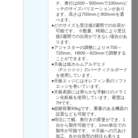
チ、奥行は600～900mmで100mmピ
ッチのサイズバリエーションがあり
ます。高さは700mmと800mmを選
べます。
●どのサイズも受注後2週間での出荷が
可能です。 ※数量、時期により受注
後2週間での出荷ができない場合があ
ります。
●アジャスターの調整によりＨ700～
720mm、H800～820mmで調整する
ことができます。
●天板は低ホルムアルデヒド
（F☆☆☆☆）のパーティクルボード
を使用しています。
●天板エッジにはオレフィン系のソフト
エッジを巻いています。
●天板表面には滑らかな手触りのメラミ
ン化粧板を使用しています。硬度は
7Hです。
●総耐荷重90kgです。重量のある機器の
設置なども可能です。
●特注にて幅、奥行きの変更ができ、1
台から製作可能です。1mm単位での
製作が可能です。 ※天板への穴あけ
加工、丸や台形型の特注も承りま