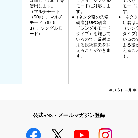
は同じもの同士を
ており、シングル
ており
使用します。
モードに対応しま
モード
（マルチモード
す。
す。
（50μ）、マルチ
●コネクタ部の先端
●コネク
モード（62.5
研磨はUPC研磨
研磨はU
μ）、シングルモ
（シングルモード
（シン
ード）
タイプ）を施して
タイプ
いるので、反射に
いるの
よる接続損失を抑
よる接
えることができま
えるこ
す。
す。
公式SNS・メールマガジン登録