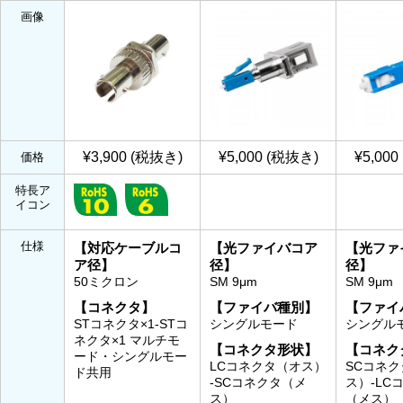
画像
¥3,900 (税抜き)
¥5,000 (税抜き)
¥5,00
価格
特長ア
イコン
仕様
【対応ケーブルコ
【光ファイバコア
【光ファ
ア径】
径】
径】
50ミクロン
SM 9μm
SM 9μm
【コネクタ】
【ファイバ種別】
【ファイ
STコネクタ×1-STコ
シングルモード
シングル
ネクタ×1 マルチモ
【コネクタ形状】
【コネク
ード・シングルモー
LCコネクタ（オス）
SCコネ
ド共用
-SCコネクタ（メ
ス）-LC
ス）
（メス）