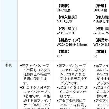
【研磨】
【研磨】
UPC研磨
UPC研磨
【挿入損失】
【挿入損
0.5dB以下
0.5dB以
【使用温度】
【使用温
-20℃～75℃
-20℃～7
【製品サイズ】
【製品サ
W22×D46×H9.5mm
W9×D46.
【重量】
【重量】
10g
2g
特長
●光ファイバケーブ
●光ファイバケーブ
●光ファ
ルの同じコネクタ
ルのSCコネクタ
ルのL
仕様同士を接続す
をLCコネクタに
をSC
る際に使用しま
変換する光変換ア
変換す
す。
ダプタです。
ダプタ
●STコネクタ付き光
●LCコネクタオス-S
●SCコネ
ファイバケーブル
Cコネクタメス仕
Cコネ
1芯用です。 ※接
様です。
様です
続する光ファイバ
●アダプタ内部にフ
●アダプ
ケーブルのコア径
ェルールを内蔵し
ェルー