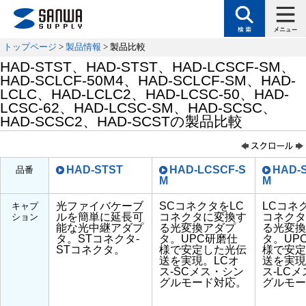
トップページ
>
製品情報
> 製品比較
HAD-STST、HAD-STST、HAD-LCSCF-SM、
HAD-SCLCF-50M4、HAD-SCLCF-SM、HAD-
LCLC、HAD-LCLC2、HAD-LCSC-50、HAD-
LCSC-62、HAD-LCSC-SM、HAD-SCSC、
HAD-SCSC2、HAD-SCSTの製品比較
HAD-STST
HAD-LCSCF-S
HAD-
品番
M
M
光ファイバケーブ
SCコネクタをLC
LCコネ
キャプ
ルを簡単に延長可
コネクタに変換す
コネクタ
ション
能な光中継アダプ
る光変換アダプ
る光変換
タ。STコネクタ-
タ。UPC研磨仕
タ。UP
STコネクタ。
様で安定した光伝
様で安定
送を実現。LCオ
送を実現
ス-SCメス・シン
ス-LC
グルモード対応。
グルモー