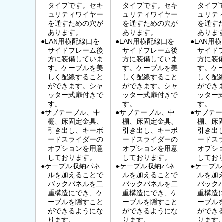
タイプです。セキ
タイプです。セキ
タイプ
ュリティワイヤー
ュリティワイヤー
ュリテ
を通すための穴が
を通すための穴が
を通す
あります。
あります。
ありま
●LAN用横配線口を
●LAN用横配線口を
●LAN用
サイドフレーム後
サイドフレーム後
サイド
方に装備していま
方に装備していま
方に装
す。ケーブルを美
す。ケーブルを美
す。ケ
しく配線すること
しく配線すること
しく配
ができます。シャ
ができます。シャ
ができ
ッター式扉付きで
ッター式扉付きで
ッター
す。
す。
す。
●サブテーブル、中
●サブテーブル、中
●サブテ
棚、床固定金具、
棚、床固定金具、
棚、床
引き出し、キーボ
引き出し、キーボ
引き出
ードスライダーの
ードスライダーの
ードス
オプションを用意
オプションを用意
オプシ
しております。
しております。
してお
●ケーブル収納パネ
●ケーブル収納パネ
●ケーブ
ルを加えることで
ルを加えることで
ルを加
バックパネルを二
バックパネルを二
バック
重構造にでき、ケ
重構造にでき、ケ
重構造
ーブルを隠すこと
ーブルを隠すこと
ーブル
ができるようにな
ができるようにな
ができ
ります。
ります。
ります