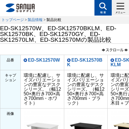
トップページ
>
製品情報
> 製品比較
ED-SK12570W、ED-SK12570BKLM、ED-
SK12570BK、ED-SK12570GY、ED-
SK12570LM、ED-SK12570Mの製品比較
ED-SK12570W
ED-SK12570B
ED-S
品番
K
KLM
環境に配慮し、サ
環境に配慮し、サ
環境に配
キャプ
イズバリエーショ
イズバリエーショ
イズバリ
ション
ンの豊富なデスク
ンの豊富なデスク
ンの豊富
シリーズ。（幅12
シリーズ。（幅12
シリーズ
50×奥行き700×高
50×奥行き700×高
50×奥行
さ700mm・ホワ
さ700mm・ブラ
さ700
イト）
ック）
木目＋ブ
画像