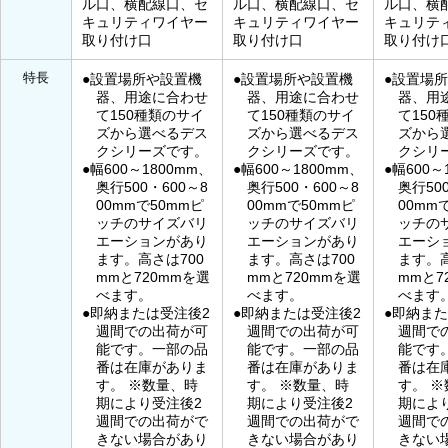
ル口、横配線口、セ
ル口、横配線口、セ
ル口、横
キュリティワイヤー
キュリティワイヤー
キュリテ
取り付け口
取り付け口
取り付け
特長
●設置場所や設置機
●設置場所や設置機
●設置場
器、用途に合わせ
器、用途に合わせ
器、用
て150種類のサイ
て150種類のサイ
て150
ズから選べるデス
ズから選べるデス
ズから
クシリーズです。
クシリーズです。
クシリ
●幅600～1800mm、
●幅600～1800mm、
●幅600～
奥行500・600～8
奥行500・600～8
奥行50
00mmで50mmピ
00mmで50mmピ
00mm
ッチのサイズバリ
ッチのサイズバリ
ッチの
エーションがあり
エーションがあり
エーシ
ます。高さは700
ます。高さは700
ます。高
mmと720mmを選
mmと720mmを選
mmと7
べます。
べます。
べます
●即納または受注後2
●即納または受注後2
●即納また
週間での出荷が可
週間での出荷が可
週間で
能です。一部の品
能です。一部の品
能です
番は在庫がありま
番は在庫がありま
番は在
す。 ※数量、時
す。 ※数量、時
す。 
期により受注後2
期により受注後2
期によ
週間での出荷がで
週間での出荷がで
週間で
きない場合があり
きない場合があり
きない