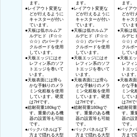
ます。
ます。
ます。
●レイアウト変更な
●レイアウト変更な
●レイア
どが行えるように
どが行えるように
どが行
キャスターが付い
キャスターが付い
キャス
ています。
ています。
ていま
●天板は低ホルムア
●天板は低ホルムア
●天板は
ルデヒド（F☆☆
ルデヒド（F☆☆
ルデヒ
☆☆）のパーティ
☆☆）のパーティ
☆☆）
クルボードを使用
クルボードを使用
クルボ
しています。
しています。
してい
●天板エッジにはオ
●天板エッジにはオ
●天板エ
レフィン系のソフ
レフィン系のソフ
レフィ
トエッジを巻いて
トエッジを巻いて
トエッ
います。
います。
います
●天板表面には滑ら
●天板表面には滑ら
●天板表
かな手触りのメラ
かな手触りのメラ
かな手
ミン化粧板を使用
ミン化粧板を使用
ミン化
しています。硬度
しています。硬度
してい
は7Hです。
は7Hです。
は7Hで
●総耐荷重180kgで
●総耐荷重180kgで
●総耐荷重1
す。重量のある機
す。重量のある機
す。重
器の設置等も可能
器の設置等も可能
器の設
です。
です。
です。
●バックパネルは下
●バックパネルは下
●バック
方まで隠れる大型
方まで隠れる大型
方まで