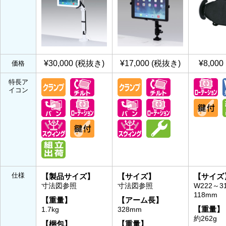
¥30,000 (税抜き)
¥17,000 (税抜き)
¥8,00
価格
特長ア
イコン
仕様
【製品サイズ】
【サイズ】
【サイズ
寸法図参照
寸法図参照
W222～31
118mm
【重量】
【アーム長】
【重量】
1.7kg
328mm
約262g
【梱包】
【重量】