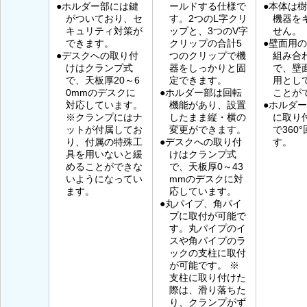
●ホルダー部には鍵
ールドする仕様で
●本体は
がついており、セ
す。2つのL字クリ
機器を
キュリティ対策が
ップと、3つのV字
せん。
できます。
クリップの合計5
●壁面用
●デスクへの取り付
つのクリップで機
組み合
けはクランプ式
器をしっかりと固
で、壁
で、天板厚20～6
定できます。
用とし
0mmのデスクに
●ホルダー部は回転
ことが
対応しています。
機能があり、設置
●ホルダ
※クランプにはナ
したまま縦・横の
に取り
ットが付属してお
変更ができます。
で360
り、付属の特殊工
●デスクへの取り付
す。
具を用いないと緩
けはクランプ式
めることができな
で、天板厚0～43
いようになってい
mmのデスクに対
ます。
応しています。
●丸パイプ、角パイ
プに取付が可能で
す。丸パイプのイ
スや角パイプのラ
ックの支柱に取付
が可能です。 ※
支柱に取り付けた
際は、滑り落ちた
り、クランプがず