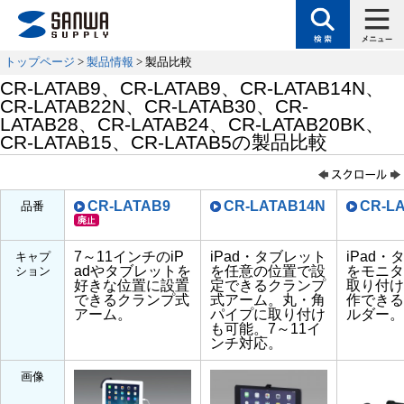
トップページ
>
製品情報
> 製品比較
CR-LATAB9、CR-LATAB9、CR-LATAB14N、
CR-LATAB22N、CR-LATAB30、CR-
LATAB28、CR-LATAB24、CR-LATAB20BK、
CR-LATAB15、CR-LATAB5の製品比較
CR-LATAB9
CR-LATAB14N
CR-L
品番
7～11インチのiP
iPad・タブレット
iPad
キャプ
adやタブレットを
を任意の位置で設
をモニタ
ション
好きな位置に設置
定できるクランプ
取り付け
できるクランプ式
式アーム。丸・角
作できる
アーム。
パイプに取り付け
ルダー。
も可能。7～11イ
ンチ対応。
画像