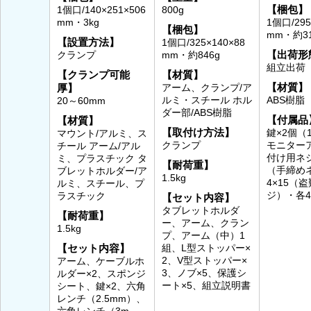
【梱包】
1個口/140×251×506
800g
mm・3kg
1個口/295
【梱包】
mm・約31
【設置方法】
1個口/325×140×88
【出荷形
クランプ
mm・約846g
組立出荷
【クランプ可能
【材質】
【材質】
厚】
アーム、クランプ/ア
ルミ・スチール ホル
ABS樹脂
20～60mm
ダー部/ABS樹脂
【付属品
【材質】
【取付け方法】
鍵×2個（
マウント/アルミ、ス
クランプ
モニター
チール アーム/アル
付け用ネジ
ミ、プラスチック タ
【耐荷重】
（手締め
ブレットホルダー/ア
1.5kg
4×15（
ルミ、スチール、プ
ジ）・各
ラスチック
【セット内容】
タブレットホルダ
【耐荷重】
ー、アーム、クラン
1.5kg
プ、アーム（中）1
【セット内容】
組、L型ストッパー×
2、V型ストッパー×
アーム、ケーブルホ
3、ノブ×5、保護シ
ルダー×2、スポンジ
ート×5、組立説明書
シート、鍵×2、六角
レンチ（2.5mm）、
六角レンチ（3m