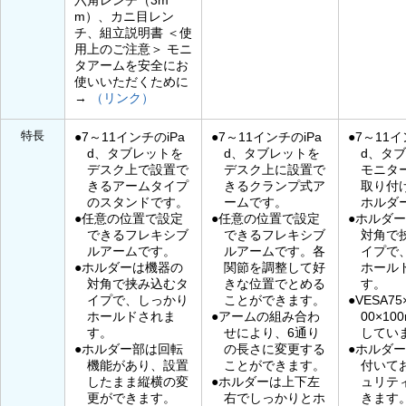
m）、カニ目レン
チ、組立説明書 ＜使
用上のご注意＞ モニ
タアームを安全にお
使いいただくために
→
（リンク）
特長
●7～11インチのiPa
●7～11インチのiPa
●7～11イ
d、タブレットを
d、タブレットを
d、タ
デスク上で設置で
デスク上に設置で
モニタ
きるアームタイプ
きるクランプ式ア
取り付
のスタンドです。
ームです。
ホルダ
●任意の位置で設定
●任意の位置で設定
●ホルダ
できるフレキシブ
できるフレキシブ
対角で
ルアームです。
ルアームです。各
イプで
●ホルダーは機器の
関節を調整して好
ホール
対角で挟み込むタ
きな位置でとめる
す。
イプで、しっかり
ことができます。
●VESA7
ホールドされま
●アームの組み合わ
00×1
す。
せにより、6通り
してい
●ホルダー部は回転
の長さに変更する
●ホルダ
機能があり、設置
ことができます。
付いて
したまま縦横の変
●ホルダーは上下左
ュリテ
更ができます。
右でしっかりとホ
きます