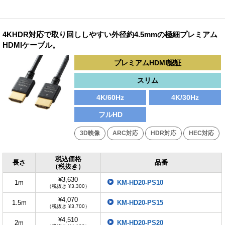
4KHDR対応で取り回ししやすい外径約4.5mmの極細プレミアム
HDMIケーブル。
プレミアムHDMI認証
スリム
4K/60Hz
4K/30Hz
フルHD
3D映像
ARC対応
HDR対応
HEC対応
税込価格
長さ
品番
（税抜き）
¥3,630
1m
KM-HD20-PS10
（税抜き ¥3,300）
¥4,070
1.5m
KM-HD20-PS15
（税抜き ¥3,700）
¥4,510
2m
KM-HD20-PS20