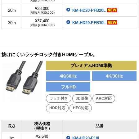
（税抜き ¥26,000）
¥33,000
20m
KM-HD20-PFB20L
（税抜き ¥30,000）
¥37,400
30m
KM-HD20-PFB30L
（税抜き ¥34,000）
抜けにくいラッチロック付きHDMIケーブル。
プレミアムHDMI準拠
4K/60Hz
4K/30Hz
フルHD
ラッチ付き
3D映像
ARC対応
HDR対応
HEC対応
税込価格
長さ
品番
（税抜き）
¥2,640
1m
KM-HD20-P10L