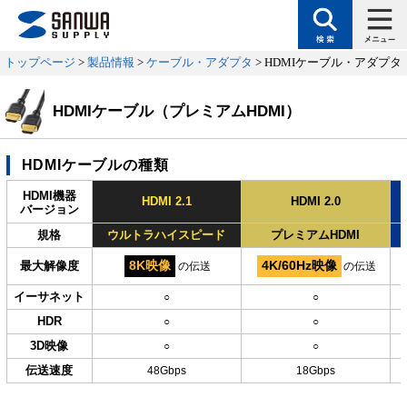
トップページ
>
製品情報
>
ケーブル・アダプタ
> HDMIケーブル・アダプタ
HDMIケーブル（プレミアムHDMI）
HDMIケーブルの種類
HDMI機器
HDMI 2.1
HDMI 2.0
バージョン
規格
ウルトラハイスピード
プレミアムHDMI
最大解像度
8K映像
4K/60Hz映像
の伝送
の伝送
イーサネット
○
○
HDR
○
○
3D映像
○
○
伝送速度
48Gbps
18Gbps