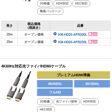
3D映像
HDR対応
HEC対応
簡易パッケージ
税込価格
長さ
品番
（税抜き）
20m
オープン価格
KM-HD20-APR200L
25m
オープン価格
KM-HD20-APR250L
4K60Hz対応光ファイバHDMIケーブル
プレミアムHDMI準拠
4K/60Hz
4K/30Hz
フルHD
3D映像
光ファイバ使用
HDR対応
HEC対応