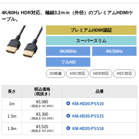
4K/60Hz HDR対応、極細3.2ｍｍ（外径）のプレミアムHDMIケ
ーブル。
プレミアムHDMI認証
スーパースリム
4K/60Hz
4K/30Hz
フルHD
3D映像
ARC対応
HDR対応
HEC対応
税込価格
長さ
品番
（税抜き）
¥3,080
1m
KM-HD20-PSS10
（税抜き ¥2,800）
¥3,300
1.5m
KM-HD20-PSS15
（税抜き ¥3,000）
¥3,520
1.8m
KM-HD20-PSS18
（税抜き ¥3,200）