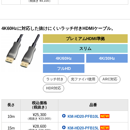
（税抜き ¥4,100）
4K60Hzに対応した抜けにくいラッチ付きHDMIケーブル。
プレミアムHDMI準拠
スリム
4K/60Hz
4K/30Hz
フルHD
ラッチ付き
光ファイバ使用
ARC対応
HDR対応
税込価格
長さ
品番
（税抜き）
¥25,300
10m
KM-HD20-PFB10L
（税抜き ¥23,000）
¥28,600
15m
KM-HD20-PFB15L