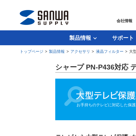
会社情報
製品情報
サポート
トップページ
>
製品情報
>
アクセサリ
>
液晶フィルター
> 大
シャープ PN-P436対応
お手持ちのテレビに対応した保護