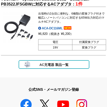
1件
PB3522JFSGBWに対応するACアダプタ：
出張時の2台目に便利な、6種類の変換プラグ付きで
幅広いノートパソコンに対応する65W出力対応のマ
ルチACアダプタ。
ACA-DC116ML
¥6,820
（税抜き ¥6,200）
電圧
付属変換プラグ
19V
変換プラグ
AC充電器 製品一覧
公式SNS・メールマガジン登録