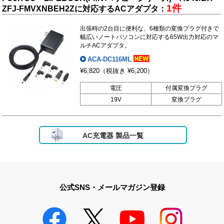
1件
ZFJ-FMVXNBEH2Zに対応するACアダプタ：
出張時の2台目に便利な、6種類の変換プラグ付きで
幅広いノートパソコンに対応する65W出力対応のマ
ルチACアダプタ。
ACA-DC116ML
¥6,820
（税抜き ¥6,200）
電圧
付属変換プラグ
19V
変換プラグ
AC充電器 製品一覧
公式SNS・メールマガジン登録