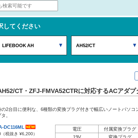
択してください
LIFEBOOK AH
AH52/CT
H・AH52/CT・ZFJ-FMVA52CTRに対応するACアダ
時の2台目に便利な、6種類の変換プラグ付きで幅広いノートパソコン
プタ。
A-DC116ML
電圧
付属変換プラグ
0
（税抜き ¥6,200）
19V
変換プラグ